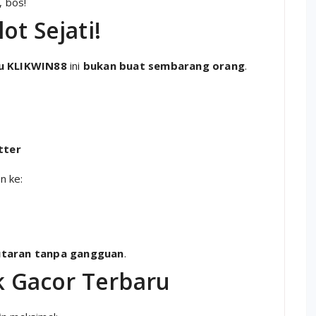
 bos!
ot Sejati!
ru KLIKWIN88
ini
bukan buat sembarang orang
.
tter
n ke:
utaran tanpa gangguan
.
nk Gacor Terbaru