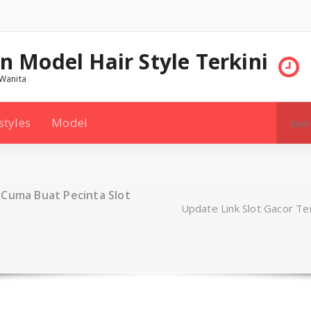
on Model Hair Style Terkini
Wanita
Search
styles
Model
for:
 Cuma Buat Pecinta Slot
Update Link Slot Gacor Te