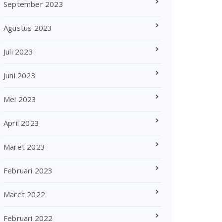
September 2023
Agustus 2023
Juli 2023
Juni 2023
Mei 2023
April 2023
Maret 2023
Februari 2023
Maret 2022
Februari 2022