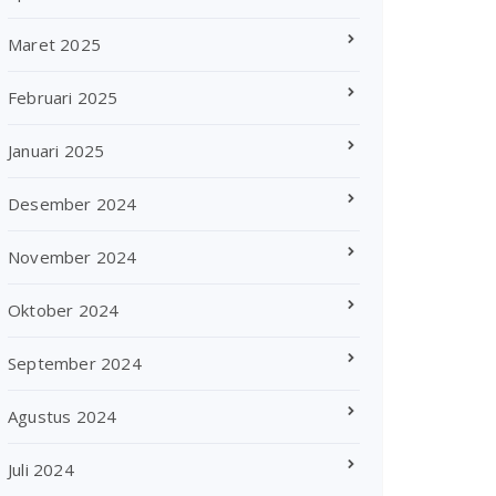
Maret 2025
Februari 2025
Januari 2025
Desember 2024
November 2024
Oktober 2024
September 2024
Agustus 2024
Juli 2024