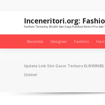
Skip
to
content
Inceneritori.org: Fashi
Fashion Ternama, Model dan Gaya Rambut Keren Pria dan 
Beranda
Designer
Fashion
Hair
Update Link Slot Gacor Terbaru KLIKWIN88,
Online!