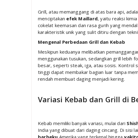
Grill, atau memanggang di atas bara api, adalah
menciptakan
efek Maillard
, yaitu reaksi kim
cokelat keemasan dan rasa gurih yang menda
karakteristik unik yang sulit ditiru dengan teknik
Mengenal Perbedaan Grill dan Kebab
Meskipun keduanya melibatkan pemanggangan
menggunakan tusukan, sedangkan grill lebih 
besar, seperti steak, iga, atau sosis. Kontrol
tinggi dapat membakar bagian luar tanpa mem
rendah membuat daging menjadi kering.
Variasi Kebab dan Grill di 
Kebab memiliki banyak variasi, mulai dari
Shis
India yang dibuat dari daging cincang. Di sisi la
barbeku
Amerika yang terkenal hingga
yakit