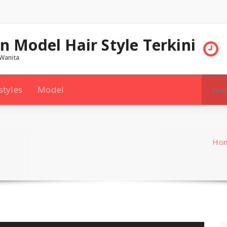
on Model Hair Style Terkini
Wanita
Search
styles
Model
for:
Ho