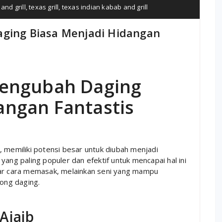
and grill
,
texas grill
,
texas indian kabab and grill
aging Biasa Menjadi Hidangan
Mengubah Daging
angan Fantastis
, memiliki potensi besar untuk diubah menjadi
yang paling populer dan efektif untuk mencapai hal ini
dar cara memasak, melainkan seni yang mampu
tong daging.
Ajaib