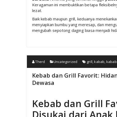
Keragaman ini membuktikan betapa fleksibelny
lezat.
Baik kebab maupun grill, keduanya menekanka
menyiapkan bumbu yang meresap, dan menguas
mengubah sepotong daging biasa menjadi hida
Therd
Uncategorized
grill
,
kabab
,
kabab 
Kebab dan Grill Favorit: Hid
Dewasa
Kebab dan Grill F
Disukai dari Anak