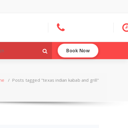
Book Now
me
/
Posts tagged "texas indian kabab and grill"