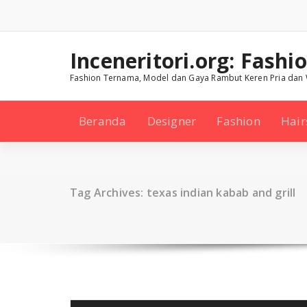
Skip
to
content
Inceneritori.org: Fashi
Fashion Ternama, Model dan Gaya Rambut Keren Pria dan 
Beranda
Designer
Fashion
Hair
Tag Archives: texas indian kabab and grill