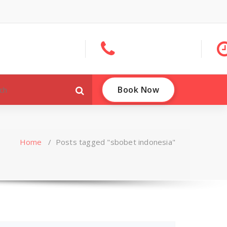
Book Now
Home
/
Posts tagged "sbobet indonesia"