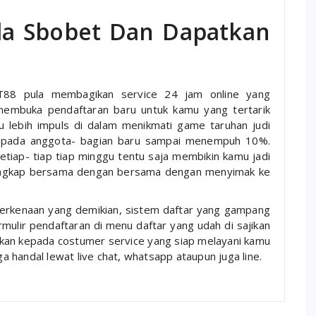
ola Sbobet Dan Dapatkan
88 pula membagikan service 24 jam online yang
membuka pendaftaran baru untuk kamu yang tertarik
u lebih impuls di dalam menikmati game taruhan judi
pada anggota- bagian baru sampai menempuh 10%.
etiap- tiap tiap minggu tentu saja membikin kamu jadi
lengkap bersama dengan bersama dengan menyimak ke
 berkenaan yang demikian, sistem daftar yang gampang
lir pendaftaran di menu daftar yang udah di sajikan
kan kepada costumer service yang siap melayani kamu
 handal lewat live chat, whatsapp ataupun juga line.