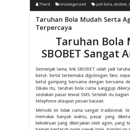
Therd
Uncategorized
judi bola
,
sbobet
,
Taruhan Bola Mudah Serta A
Terpercaya
Taruhan Bola 
SBOBET Sangat A
Semenjak lama, link SBOBET udah jadi taruhan
betul- betul terkemuka digolongan fans sepa
betul gampang bersama dengan bersama den
Dikala itu, taruhan bola cuma sanggup diker
sediakan pasar lewat SMS. Setelah itu bagia
telephone ataupun pesan bacaan.
Metode ini tidak cuma sangat tradisional, t
memakai banyak waktu, pasar yang diketa
kekeliruan yang dikerjakan oleh agen, yang 
bagian bertaruh pada sepak bola. Kondisi ini