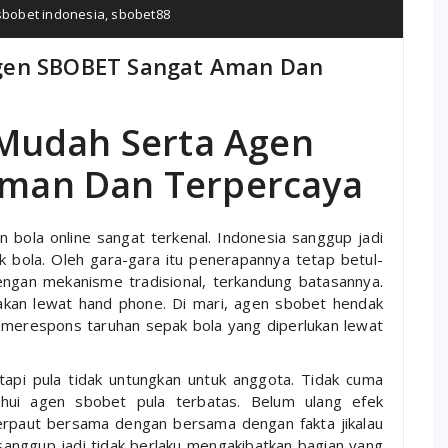
sbobet indonesia
,
sbobet88
gen SBOBET Sangat Aman Dan
Mudah Serta Agen
man Dan Terpercaya
 bola online sangat terkenal. Indonesia sanggup jadi
k bola. Oleh gara-gara itu penerapannya tetap betul-
gan mekanisme tradisional, terkandung batasannya.
jakan lewat hand phone. Di mari, agen sbobet hendak
n merespons taruhan sepak bola yang diperlukan lewat
etapi pula tidak untungkan untuk anggota. Tidak cuma
hui agen sbobet pula terbatas. Belum ulang efek
terpaut bersama dengan bersama dengan fakta jikalau
 sanggup jadi tidak berlaku mengakibatkan bagian yang