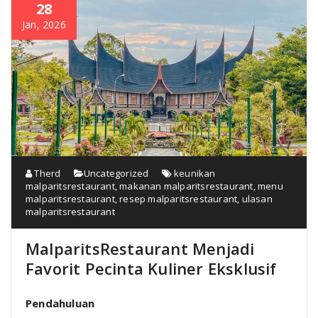
28
Jan, 2026
Therd
Uncategorized
keunikan
malparitsrestaurant
,
makanan malparitsrestaurant
,
menu
malparitsrestaurant
,
resep malparitsrestaurant
,
ulasan
malparitsrestaurant
MalparitsRestaurant Menjadi
Favorit Pecinta Kuliner Eksklusif
Pendahuluan