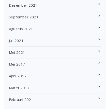
Desember 2021
September 2021
Agustus 2021
Juli 2021
Mei 2021
Mei 2017
April 2017
Maret 2017
Februari 202