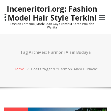
Skip
Inceneritori.org: Fashion
to
content
Model Hair Style Terkini
Fashion Ternama, Model dan Gaya Rambut Keren Pria dan
Wanita
Tag Archives: Harmoni Alam Budaya
Home
/
Posts tagged "Harmoni Alam Budaya"