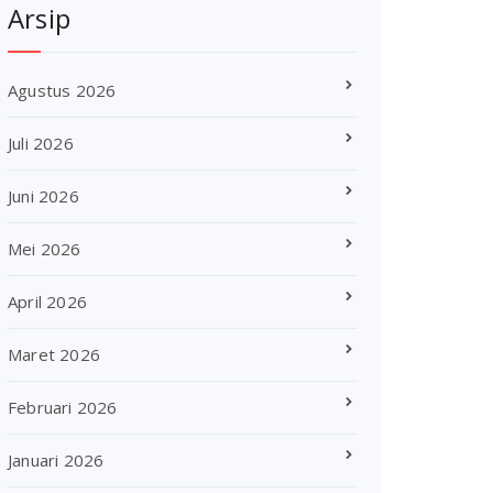
Arsip
Agustus 2026
Juli 2026
Juni 2026
Mei 2026
April 2026
Maret 2026
Februari 2026
Januari 2026