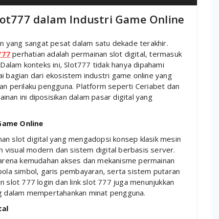
lot777 dalam Industri Game Online
 yang sangat pesat dalam satu dekade terakhir.
777
perhatian adalah permainan slot digital, termasuk
 Dalam konteks ini, Slot777 tidak hanya dipahami
i bagian dari ekosistem industri game online yang
an perilaku pengguna. Platform seperti Ceriabet dan
nan ini diposisikan dalam pasar digital yang
Game Online
an slot digital yang mengadopsi konsep klasik mesin
visual modern dan sistem digital berbasis server.
l karena kemudahan akses dan mekanisme permainan
la simbol, garis pembayaran, serta sistem putaran
n slot 777 login dan link slot 777 juga menunjukkan
ing dalam mempertahankan minat pengguna.
tal