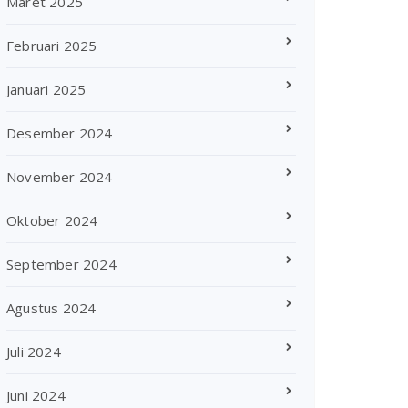
Maret 2025
Februari 2025
Januari 2025
Desember 2024
November 2024
Oktober 2024
September 2024
Agustus 2024
Juli 2024
Juni 2024