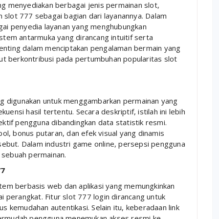
ang menyediakan berbagai jenis permainan slot,
 slot 777 sebagai bagian dari layanannya. Dalam
bagai penyedia layanan yang menghubungkan
em antarmuka yang dirancang intuitif serta
penting dalam menciptakan pengalaman bermain yang
urut berkontribusi pada pertumbuhan popularitas slot
ering digunakan untuk menggambarkan permainan yang
nsi hasil tertentu. Secara deskriptif, istilah ini lebih
tif pengguna dibandingkan data statistik resmi.
mbol, bonus putaran, dan efek visual yang dinamis
ebut. Dalam industri game online, persepsi pengguna
s sebuah permainan.
77
istem berbasis web dan aplikasi yang memungkinkan
perangkat. Fitur slot 777 login dirancang untuk
kemudahan autentikasi. Selain itu, keberadaan link
mpermudah pengguna menemukan akses resmi ke