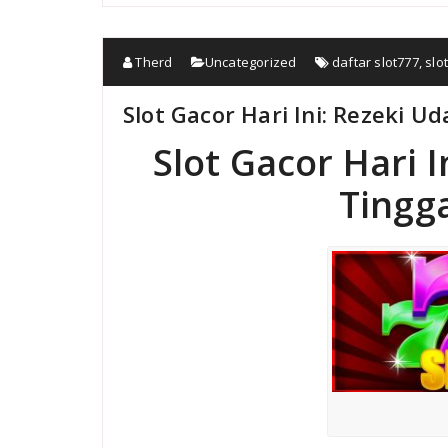
Therd
Uncategorized
daftar slot777
,
slo
Slot Gacor Hari Ini: Rezeki Uda
Slot Gacor Hari I
Tingga