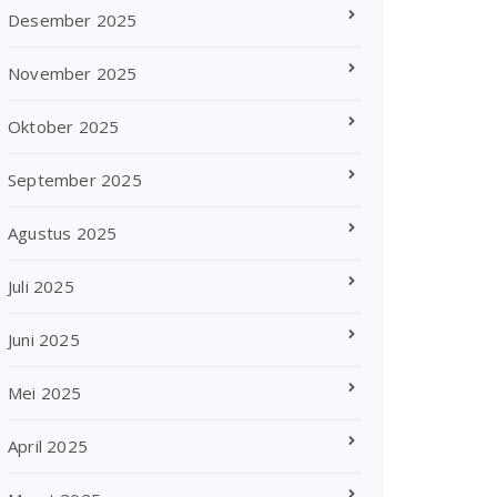
Desember 2025
November 2025
Oktober 2025
September 2025
Agustus 2025
Juli 2025
Juni 2025
Mei 2025
April 2025