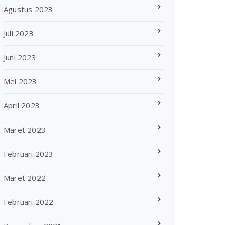
Agustus 2023
Juli 2023
Juni 2023
Mei 2023
April 2023
Maret 2023
Februari 2023
Maret 2022
Februari 2022