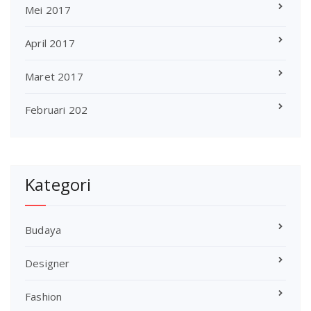
Mei 2017
April 2017
Maret 2017
Februari 202
Kategori
Budaya
Designer
Fashion