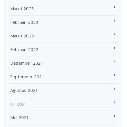
Maret 2023
Februari 2023
Maret 2022
Februari 2022
Desember 2021
September 2021
Agustus 2021
Juli 2021
Mei 2021