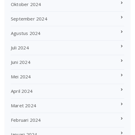
Oktober 2024
September 2024
Agustus 2024
Juli 2024
Juni 2024
Mei 2024
April 2024
Maret 2024
Februari 2024
Januari 2024