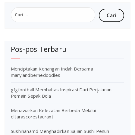
Cari
untuk:
Pos-pos Terbaru
Menciptakan Kenangan Indah Bersama
marylandbernedoodles
gfgfootball Membahas Inspirasi Dari Perjalanan
Pemain Sepak Bola
Menawarkan Kelezatan Berbeda Melalui
eltarascorestaurant
Sushihanamd Menghadirkan Sajian Sushi Penuh