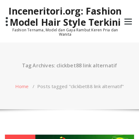
Skip
Inceneritori.org: Fashion
to
content
Model Hair Style Terkini
Fashion Ternama, Model dan Gaya Rambut Keren Pria dan
Wanita
Tag Archives: clickbet88 link alternatif
Home
/
Posts tagged "clickbet88 link alternatif"