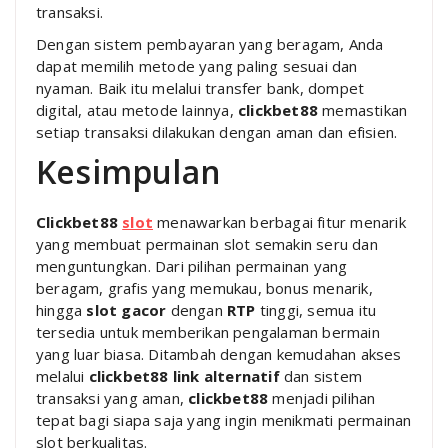
transaksi.
Dengan sistem pembayaran yang beragam, Anda
dapat memilih metode yang paling sesuai dan
nyaman. Baik itu melalui transfer bank, dompet
digital, atau metode lainnya,
clickbet88
memastikan
setiap transaksi dilakukan dengan aman dan efisien.
Kesimpulan
Clickbet88
slot
menawarkan berbagai fitur menarik
yang membuat permainan slot semakin seru dan
menguntungkan. Dari pilihan permainan yang
beragam, grafis yang memukau, bonus menarik,
hingga
slot gacor
dengan
RTP
tinggi, semua itu
tersedia untuk memberikan pengalaman bermain
yang luar biasa. Ditambah dengan kemudahan akses
melalui
clickbet88 link alternatif
dan sistem
transaksi yang aman,
clickbet88
menjadi pilihan
tepat bagi siapa saja yang ingin menikmati permainan
slot berkualitas.