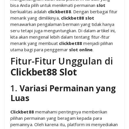
bisa Anda pilih untuk menikmati permainan
slot
berkualitas adalah
clickbet88
. Dengan berbagai fitur
menarik yang dimilikinya,
clickbet88 slot
menawarkan pengalaman bermain yang tidak hanya
seru tetapi juga menguntungkan. Di dalam artikel ini,
kita akan mengenal lebih dalam tentang fitur-fitur
menarik yang membuat
clickbet88
menjadi pilihan
utama bagi para penggemar
slot online
.
Fitur-Fitur Unggulan di
Clickbet88 Slot
1.
Variasi Permainan yang
Luas
Clickbet88
memahami pentingnya memberikan
pilihan permainan yang beragam kepada para
pemainnya. Oleh karena itu, platform ini menyediakan