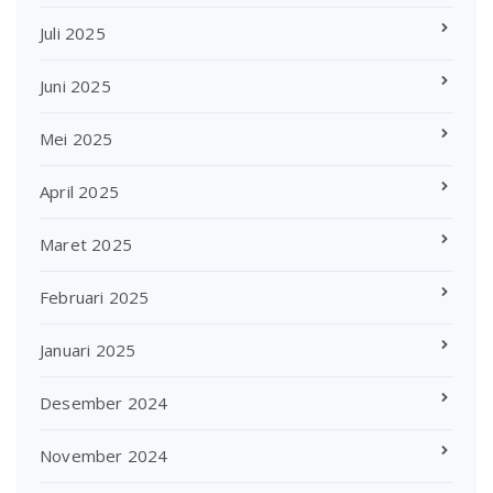
Juli 2025
Juni 2025
Mei 2025
April 2025
Maret 2025
Februari 2025
Januari 2025
Desember 2024
November 2024