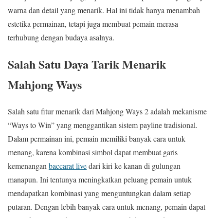
warna dan detail yang menarik. Hal ini tidak hanya menambah
estetika permainan, tetapi juga membuat pemain merasa
terhubung dengan budaya asalnya.
Salah Satu Daya Tarik Menarik
Mahjong Ways
Salah satu fitur menarik dari Mahjong Ways 2 adalah mekanisme
“Ways to Win” yang menggantikan sistem payline tradisional.
Dalam permainan ini, pemain memiliki banyak cara untuk
menang, karena kombinasi simbol dapat membuat garis
kemenangan
baccarat live
dari kiri ke kanan di gulungan
manapun. Ini tentunya meningkatkan peluang pemain untuk
mendapatkan kombinasi yang menguntungkan dalam setiap
putaran. Dengan lebih banyak cara untuk menang, pemain dapat