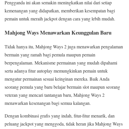
Pengganda ini akan semakin meningkatkan nilai dari setiap
kemenangan yang didapatkan, memberikan kesempatan bagi
pemain untuk meraih jackpot dengan cara yang lebih mudah.
Mahjong Ways Menawarkan Keunggulan Baru
Tidak hanya itu, Mahjong Ways 2 juga menawarkan pengalaman
bermain yang ramah bagi pemula maupun pemain
berpengalaman. Mekanisme permainan yang mudah dipahami
serta adanya fitur autoplay memungkinkan pemain untuk
mengatur permainan sesuai keinginan mereka. Baik Anda
seorang pemula yang baru belajar bermain slot maupun seorang
veteran yang mencari tantangan baru, Mahjong Ways 2
menawarkan kesenangan bagi semua kalangan.
Dengan kombinasi grafis yang indah, fitur-fitur menarik, dan
peluang jackpot yang menggoda, tidak heran jika Mahjong Ways