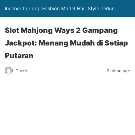
Inceneritori.org: Fashion Model Hair Style Terkini
Slot Mahjong Ways 2 Gampang
Jackpot: Menang Mudah di Setiap
Putaran
Therd
2 tahun ago