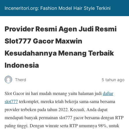
Inceneritori.org: Fashion Model Hair Style Terkini
Provider Resmi Agen Judi Resmi
Slot777 Gacor Maxwin
Kesudahannya Menang Terbaik
Indonesia
Therd
5 tahun ago
Slot Gacor ini hari mudah menang yaitu halaman judi
daftar
slot777
terkomplet, mereka telah bekerja sama-sama bersama
provider terbeken pada tahun 2022. Kecuali, Anda dapat
mendapati banyak permainan slot777 gacor bersama dengan RTP
paling tinggi. Dengan winrate serta RTP umumnya 98%, untuk