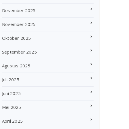
Desember 2025
November 2025
Oktober 2025
September 2025
Agustus 2025
Juli 2025
Juni 2025
Mei 2025
April 2025