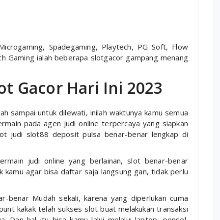
Microgaming, Spadegaming, Playtech, PG Soft, Flow
ch Gaming ialah beberapa slotgacor gampang menang
ot Gacor Hari Ini 2023
h sampai untuk dilewati, inilah waktunya kamu semua
main pada agen judi online terpercaya yang siapkan
lot judi slot88 deposit pulsa benar-benar lengkap di
rmain judi online yang berlainan, slot benar-benar
k kamu agar bisa daftar saja langsung gan, tidak perlu
ar-benar Mudah sekali, karena yang diperlukan cuma
unt kakak telah sukses slot buat melakukan transaksi
ya. Dan hal itu bisa kamu lalui melalui laptop, ponsel,