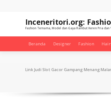
Skip
to
content
Inceneritori.org: Fashi
Fashion Ternama, Model dan Gaya Rambut Keren Pria dan 
Beranda
Designer
Fashion
Hair
Link Judi Slot Gacor Gampang Menang Malam