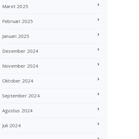
Maret 2025
Februari 2025
Januari 2025
Desember 2024
November 2024
Oktober 2024
September 2024
Agustus 2024
Juli 2024