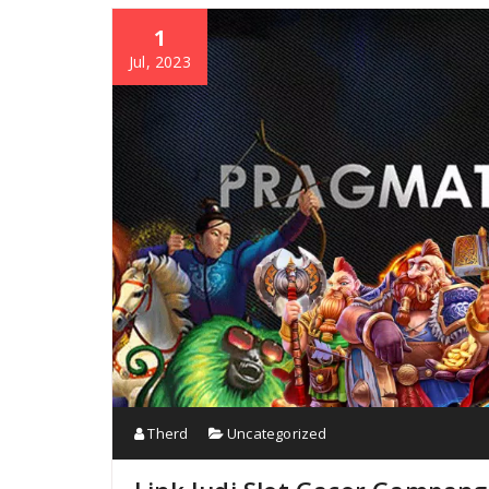
1
Jul, 2023
Therd
Uncategorized