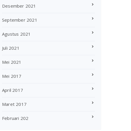
Desember 2021
September 2021
Agustus 2021
Juli 2021
Mei 2021
Mei 2017
April 2017
Maret 2017
Februari 202