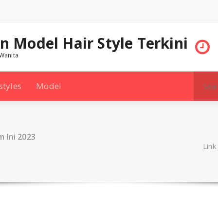
on Model Hair Style Terkini
Wanita
Search
styles
Model
for:
 Ini 2023
Link