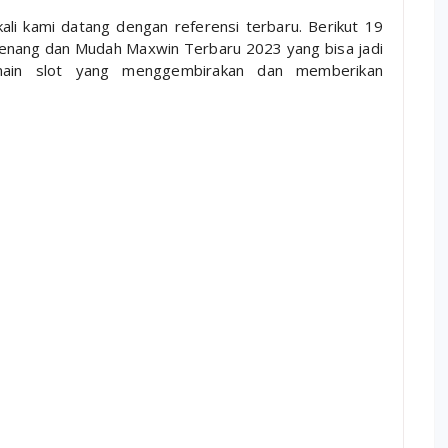
 kali kami datang dengan referensi terbaru. Berikut 19
enang dan Mudah Maxwin Terbaru 2023 yang bisa jadi
main slot yang menggembirakan dan memberikan