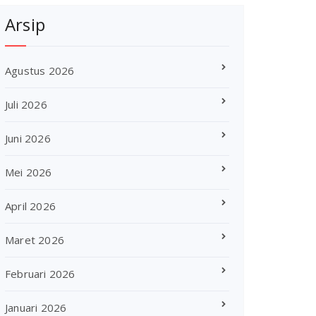
Arsip
Agustus 2026
Juli 2026
Juni 2026
Mei 2026
April 2026
Maret 2026
Februari 2026
Januari 2026