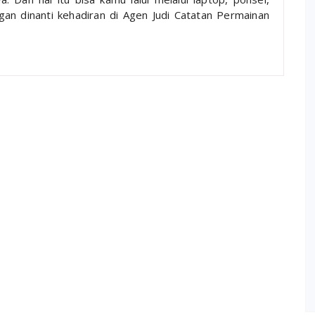
gan dinanti kehadiran di Agen Judi Catatan Permainan