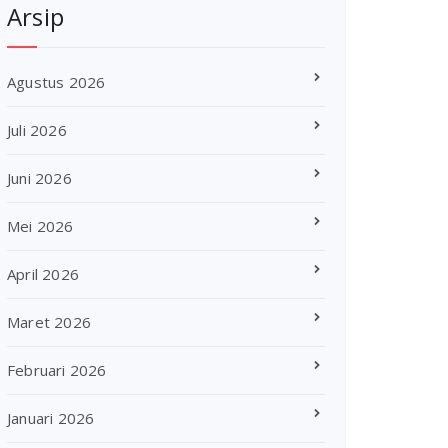
Arsip
Agustus 2026
Juli 2026
Juni 2026
Mei 2026
April 2026
Maret 2026
Februari 2026
Januari 2026