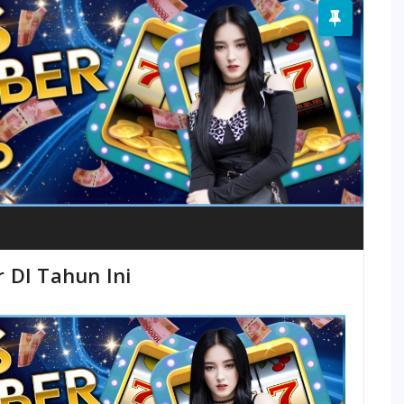
 DI Tahun Ini