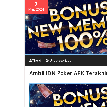
7
Mei, 2024
Therd
Uncategorized
Ambil IDN Poker APK Terakhir