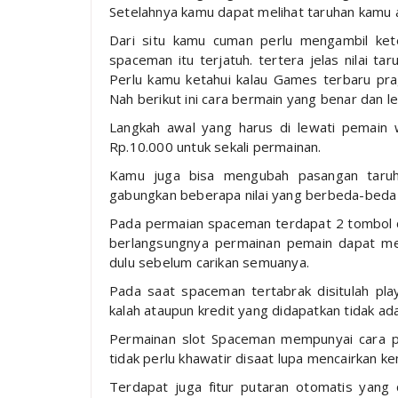
Setelahnya kamu dapat melihat taruhan kamu 
Dari situ kamu cuman perlu mengambil ke
spaceman itu terjatuh. tertera jelas nilai t
Perlu kamu ketahui kalau Games terbaru prag
Nah berikut ini cara bermain yang benar dan 
Langkah awal yang harus di lewati pemain
Rp.10.000 untuk sekali permainan.
Kamu juga bisa mengubah pasangan taruh
gabungkan beberapa nilai yang berbeda-beda
Pada permaian spaceman terdapat 2 tombol ca
berlangsungnya permainan pemain dapat me
dulu sebelum carikan semuanya.
Pada saat spaceman tertabrak disitulah pl
kalah ataupun kredit yang didapatkan tidak ada
Permainan slot Spaceman mempunyai cara p
tidak perlu khawatir disaat lupa mencairkan 
Terdapat juga fitur putaran otomatis yan