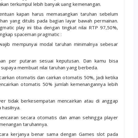
akan terkumpul lebih banyak uang kemenangan.
tentuan kapan harus memasangkan taruhan sebelum
aruhan yang ditulis pada bagian layar bawah permainan.
matic play ini tiba dengan tingkat nilai RTP 97,50%,
lengkap spaceman pragmatic :
 wajib mempunyai modal taruhan minimalnya sebesar
an per putaran sesuai keputusan. Dan kamu bisa
 supaya membuat nilai taruhan yang berbeda.
irkan otomatis dan cairkan otomatis 50%, Jadi ketika
ncairkan otomatis 50% jumlah kemenangannya lebih
ayer tidak berkesempatan mencairkan atau di anggap
 hasilnya.
encairan secara otomatis dan aman sehingga player
kemenangan taruhannya.
g cara kerjanya benar sama dengan Games slot pada