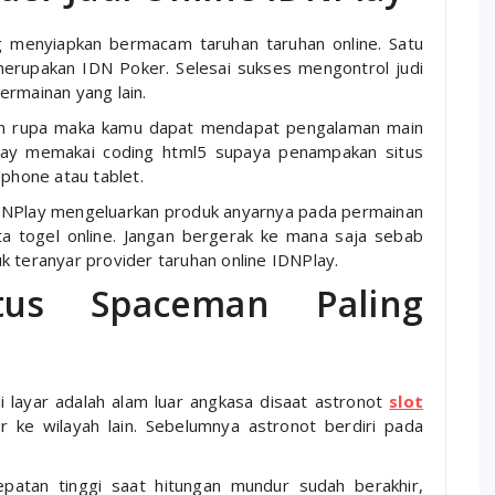
 menyiapkan bermacam taruhan taruhan online. Satu
erupakan IDN Poker. Selesai sukses mengontrol judi
ermainan yang lain.
ian rupa maka kamu dapat mendapat pengalaman main
lay memakai coding html5 supaya penampakan situs
dphone atau tablet.
 IDNPlay mengeluarkan produk anyarnya pada permainan
erta togel online. Jangan bergerak ke mana saja sebab
k teranyar provider taruhan online IDNPlay.
tus Spaceman Paling
di layar adalah alam luar angkasa disaat astronot
slot
r ke wilayah lain. Sebelumnya astronot berdiri pada
atan tinggi saat hitungan mundur sudah berakhir,