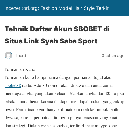
Inceneritori.org: Fashion Model Hair Style Terkini
Tehnik Daftar Akun SBOBET di
Situs Link Syah Saba Sport
Therd
3 tahun ago
Permainan Keno
Permainan keno hampir sama dengan permainan togel atau
sbobet88
dadu. Ada 80 nomor akan dibawa dan anda cuma
menduga angka yang akan keluar. Tetapkan angka dari 80 itu jika
tebakan anda benar karena itu dapat mendapat hadiah yang cukup
besar. Permainan keno banyak dimainkan oleh kelompok lebih
dewasa, karena permainan itu perlu punya perasaan yang kuat
dan strategi. Dalam website sbobet, terdiri 4 macam type keno