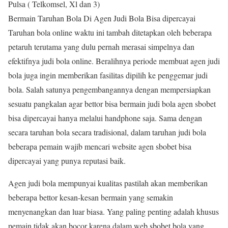
Pulsa ( Telkomsel, Xl dan 3)
Bermain Taruhan Bola Di Agen Judi Bola Bisa dipercayai
Taruhan bola online waktu ini tambah ditetapkan oleh beberapa
petaruh terutama yang dulu pernah merasai simpelnya dan
efektifnya judi bola online. Beralihnya periode membuat agen judi
bola juga ingin memberikan fasilitas dipilih ke penggemar judi
bola. Salah satunya pengembangannya dengan mempersiapkan
sesuatu pangkalan agar bettor bisa bermain judi bola agen sbobet
bisa dipercayai hanya melalui handphone saja. Sama dengan
secara taruhan bola secara tradisional, dalam taruhan judi bola
beberapa pemain wajib mencari website agen sbobet bisa
dipercayai yang punya reputasi baik.
Agen judi bola mempunyai kualitas pastilah akan memberikan
beberapa bettor kesan-kesan bermain yang semakin
menyenangkan dan luar biasa. Yang paling penting adalah khusus
pemain tidak akan bocor karena dalam web sbobet bola yang