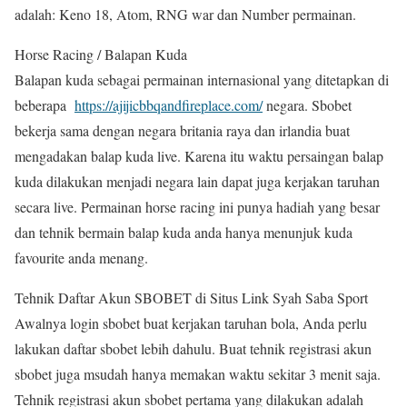
adalah: Keno 18, Atom, RNG war dan Number permainan.
Horse Racing / Balapan Kuda
Balapan kuda sebagai permainan internasional yang ditetapkan di
beberapa
https://ajijicbbqandfireplace.com/
negara. Sbobet
bekerja sama dengan negara britania raya dan irlandia buat
mengadakan balap kuda live. Karena itu waktu persaingan balap
kuda dilakukan menjadi negara lain dapat juga kerjakan taruhan
secara live. Permainan horse racing ini punya hadiah yang besar
dan tehnik bermain balap kuda anda hanya menunjuk kuda
favourite anda menang.
Tehnik Daftar Akun SBOBET di Situs Link Syah Saba Sport
Awalnya login sbobet buat kerjakan taruhan bola, Anda perlu
lakukan daftar sbobet lebih dahulu. Buat tehnik registrasi akun
sbobet juga msudah hanya memakan waktu sekitar 3 menit saja.
Tehnik registrasi akun sbobet pertama yang dilakukan adalah