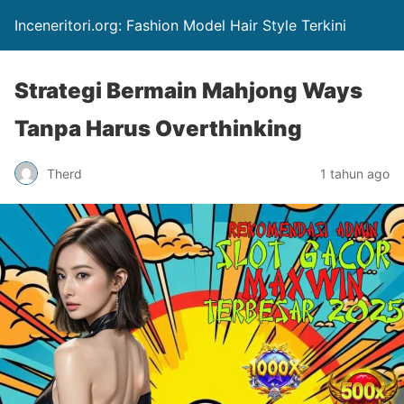
Inceneritori.org: Fashion Model Hair Style Terkini
Strategi Bermain Mahjong Ways
Tanpa Harus Overthinking
Therd
1 tahun ago