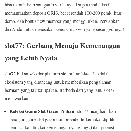
bisa meraih kemenangan besar hanya dengan modal kecil,
memanfaatkan deposit QRIS, bet serendah 100-200 perak, fitur
demo, dan bonus new member yang menggiurkan. Persiapkan
diri Anda untuk merasakan sensasi maxwin yang sesungguhnya!
slot77: Gerbang Menuju Kemenangan
yang Lebih Nyata
slot77 bukan sekadar platform slot online biasa. Ia adalah
ekosistem yang dirancang untuk memberikan pengalaman
bermain yang tak terlupakan. Berbeda dari yang lain, slot77
menawarkan:
Koleksi Game Slot Gacor Pilihan:
slot77 menghadirkan
beragam game slot gacor dari provider terkemuka, dipilih
berdasarkan tingkat kemenangan yang tinggi dan potensi