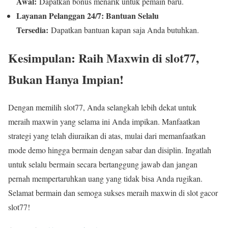
Awal:
Dapatkan bonus menarik untuk pemain baru.
Layanan Pelanggan 24/7: Bantuan Selalu
Tersedia:
Dapatkan bantuan kapan saja Anda butuhkan.
Kesimpulan: Raih Maxwin di slot77,
Bukan Hanya Impian!
Dengan memilih slot77, Anda selangkah lebih dekat untuk
meraih maxwin yang selama ini Anda impikan. Manfaatkan
strategi yang telah diuraikan di atas, mulai dari memanfaatkan
mode demo hingga bermain dengan sabar dan disiplin. Ingatlah
untuk selalu bermain secara bertanggung jawab dan jangan
pernah mempertaruhkan uang yang tidak bisa Anda rugikan.
Selamat bermain dan semoga sukses meraih maxwin di slot gacor
slot77!