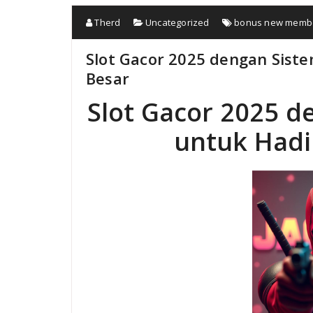
Therd
Uncategorized
bonus new memb
Slot Gacor 2025 dengan Sist
Besar
Slot Gacor 2025 d
untuk Hadi