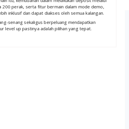
lain itu, kemudahan dalam melakukan deposit melalui
ga 200 perak, serta fitur bermain dalam mode demo,
bih inklusif dan dapat diakses oleh semua kalangan.
enang-senang sekaligus berpeluang mendapatkan
r level up pastinya adalah pilihan yang tepat.