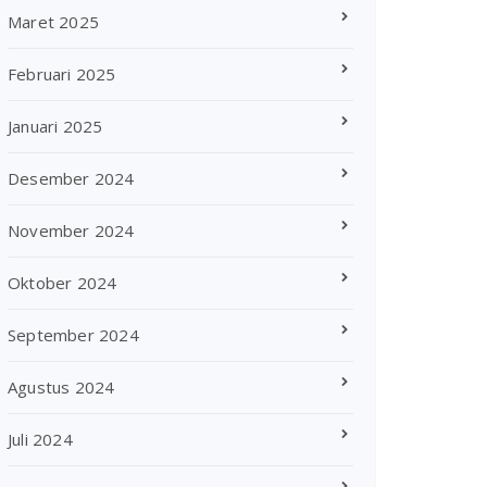
Maret 2025
Februari 2025
Januari 2025
Desember 2024
November 2024
Oktober 2024
September 2024
Agustus 2024
Juli 2024