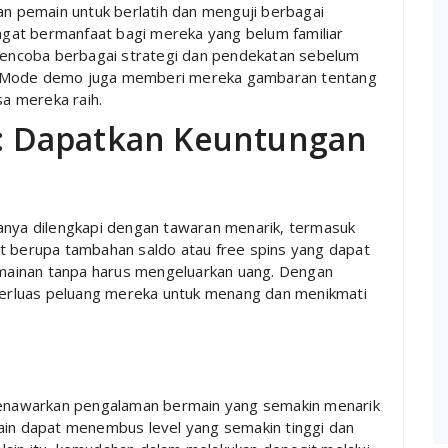
 pemain untuk berlatih dan menguji berbagai
angat bermanfaat bagi mereka yang belum familiar
encoba berbagai strategi dan pendekatan sebelum
. Mode demo juga memberi mereka gambaran tentang
a mereka raih.
 Dapatkan Keuntungan
sanya dilengkapi dengan tawaran menarik, termasuk
at berupa tambahan saldo atau free spins yang dapat
mainan tanpa harus mengeluarkan uang. Dengan
erluas peluang mereka untuk menang dan menikmati
 menawarkan pengalaman bermain yang semakin menarik
ain dapat menembus level yang semakin tinggi dan