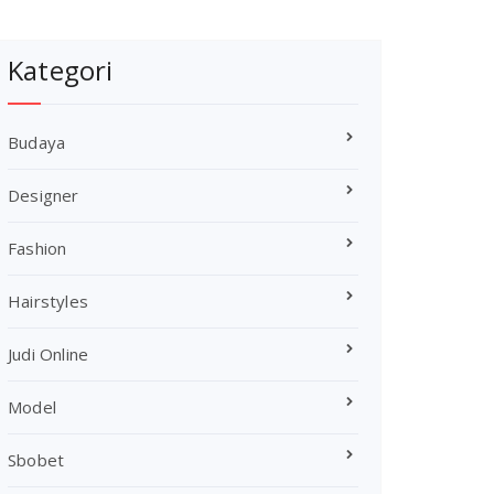
Kategori
Budaya
Designer
Fashion
Hairstyles
Judi Online
Model
Sbobet