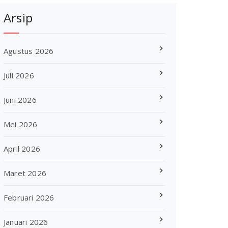
Arsip
Agustus 2026
Juli 2026
Juni 2026
Mei 2026
April 2026
Maret 2026
Februari 2026
Januari 2026