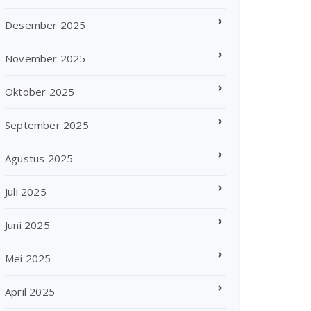
Desember 2025
November 2025
Oktober 2025
September 2025
Agustus 2025
Juli 2025
Juni 2025
Mei 2025
April 2025