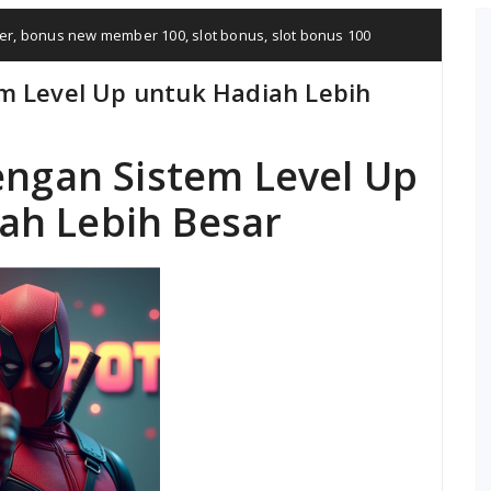
er
,
bonus new member 100
,
slot bonus
,
slot bonus 100
em Level Up untuk Hadiah Lebih
engan Sistem Level Up
ah Lebih Besar