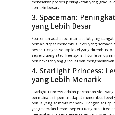
merasakan proses peningkatan yang gradual
semakin besar.
3. Spaceman: Peningka
yang Lebih Besar
Spaceman adalah permainan slot yang sangat po
pemain dapat menembus level yang semakin t
besar. Dengan setiap level yang ditembus, p
seperti uang atau free spins. Fitur level up 
peningkatan yang gradual dan menghadiahkan
4. Starlight Princess: 
yang Lebih Menarik
Starlight Princess adalah permainan slot yang
permainan ini, pemain dapat menembus level 
bonus yang semakin menarik. Dengan setiap l
yang semakin besar, seperti uang atau free sp
merasakan proses peningkatan yang gradual