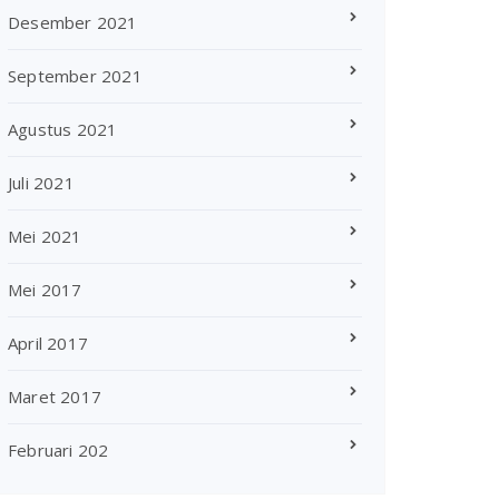
Desember 2021
September 2021
Agustus 2021
Juli 2021
Mei 2021
Mei 2017
April 2017
Maret 2017
Februari 202