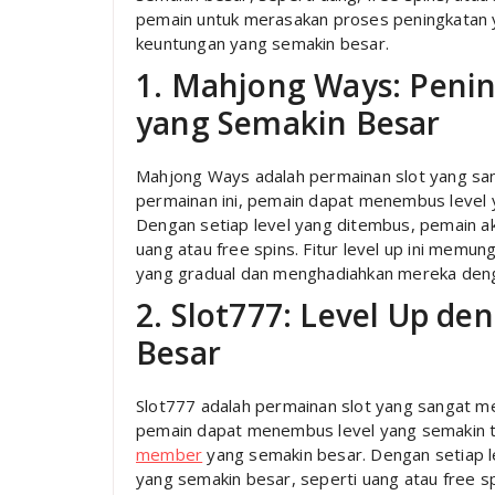
pemain untuk merasakan proses peningkatan
keuntungan yang semakin besar.
1. Mahjong Ways: Peni
yang Semakin Besar
Mahjong Ways adalah permainan slot yang sang
permainan ini, pemain dapat menembus level 
Dengan setiap level yang ditembus, pemain a
uang atau free spins. Fitur level up ini mem
yang gradual dan menghadiahkan mereka deng
2. Slot777: Level Up de
Besar
Slot777 adalah permainan slot yang sangat men
pemain dapat menembus level yang semakin t
member
yang semakin besar. Dengan setiap 
yang semakin besar, seperti uang atau free sp