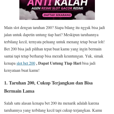
Main slot dengan taruhan 200? Siapa bilang itu nggak bisa jadi
jalan untuk dapetin untung tiap hari? Meskipun taruhannya
terbilang kecil, ternyata peluang untuk menang tetap besar loh!
Bet 200 bisa jadi pilihan tepat buat kamu yang ingin bermain
santai tapi tetap berharap bisa meraih keuntungan. Yuk, simak
, Dapat Untung Tiap Hari
kenapa
slot bet 200
bisa jadi
kenyataan buat kamu!
1. Taruhan 200, Cukup Terjangkau dan Bisa
Bermain Lama
Salah satu alasan kenapa bet 200 itu menarik adalah karena
taruhannya yang terbilang kecil tapi cukup terjangkau. Kamu