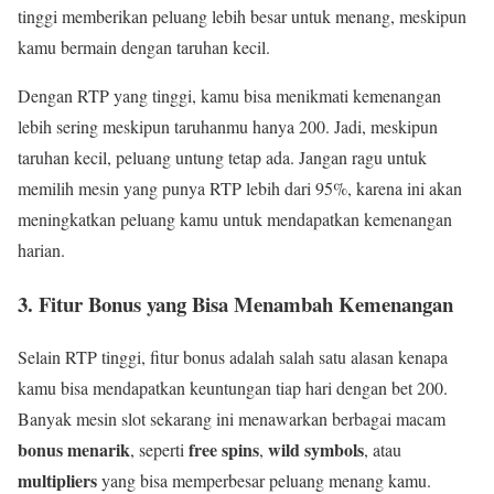
tinggi memberikan peluang lebih besar untuk menang, meskipun
kamu bermain dengan taruhan kecil.
Dengan RTP yang tinggi, kamu bisa menikmati kemenangan
lebih sering meskipun taruhanmu hanya 200. Jadi, meskipun
taruhan kecil, peluang untung tetap ada. Jangan ragu untuk
memilih mesin yang punya RTP lebih dari 95%, karena ini akan
meningkatkan peluang kamu untuk mendapatkan kemenangan
harian.
3. Fitur Bonus yang Bisa Menambah Kemenangan
Selain RTP tinggi, fitur bonus adalah salah satu alasan kenapa
kamu bisa mendapatkan keuntungan tiap hari dengan bet 200.
Banyak mesin slot sekarang ini menawarkan berbagai macam
bonus menarik
free spins
wild symbols
, seperti
,
, atau
multipliers
yang bisa memperbesar peluang menang kamu.