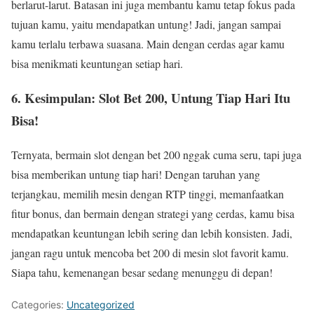
berlarut-larut. Batasan ini juga membantu kamu tetap fokus pada
tujuan kamu, yaitu mendapatkan untung! Jadi, jangan sampai
kamu terlalu terbawa suasana. Main dengan cerdas agar kamu
bisa menikmati keuntungan setiap hari.
6. Kesimpulan: Slot Bet 200, Untung Tiap Hari Itu
Bisa!
Ternyata, bermain slot dengan bet 200 nggak cuma seru, tapi juga
bisa memberikan untung tiap hari! Dengan taruhan yang
terjangkau, memilih mesin dengan RTP tinggi, memanfaatkan
fitur bonus, dan bermain dengan strategi yang cerdas, kamu bisa
mendapatkan keuntungan lebih sering dan lebih konsisten. Jadi,
jangan ragu untuk mencoba bet 200 di mesin slot favorit kamu.
Siapa tahu, kemenangan besar sedang menunggu di depan!
Categories:
Uncategorized