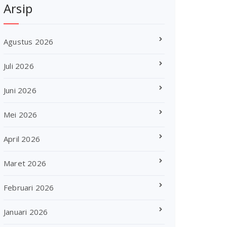
Arsip
Agustus 2026
Juli 2026
Juni 2026
Mei 2026
April 2026
Maret 2026
Februari 2026
Januari 2026