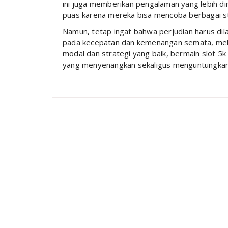
ini juga memberikan pengalaman yang lebih d
puas karena mereka bisa mencoba berbagai str
Namun, tetap ingat bahwa perjudian harus dil
pada kecepatan dan kemenangan semata, mela
modal dan strategi yang baik, bermain slot 5
yang menyenangkan sekaligus menguntungkan