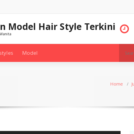
on Model Hair Style Terkini
Wanita
Search
styles
Model
for:
Home
/
J