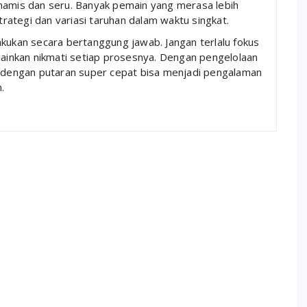
inamis dan seru. Banyak pemain yang merasa lebih
ategi dan variasi taruhan dalam waktu singkat.
akukan secara bertanggung jawab. Jangan terlalu fokus
inkan nikmati setiap prosesnya. Dengan pengelolaan
k dengan putaran super cepat bisa menjadi pengalaman
.