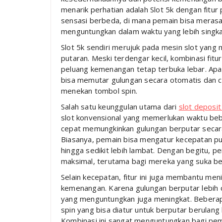
menarik perhatian adalah Slot 5k dengan fitu
sensasi berbeda, di mana pemain bisa merasa
menguntungkan dalam waktu yang lebih singka
Slot 5k sendiri merujuk pada mesin slot yang 
putaran. Meski terdengar kecil, kombinasi f
peluang kemenangan tetap terbuka lebar. Apal
bisa memutar gulungan secara otomatis dan ce
menekan tombol spin.
Salah satu keunggulan utama dari
slot deposit
slot konvensional yang memerlukan waktu bebe
cepat memungkinkan gulungan berputar secara
Biasanya, pemain bisa mengatur kecepatan puta
hingga sedikit lebih lambat. Dengan begitu,
maksimal, terutama bagi mereka yang suka be
Selain kecepatan, fitur ini juga membantu m
kemenangan. Karena gulungan berputar lebih 
yang menguntungkan juga meningkat. Beberap
spin yang bisa diatur untuk berputar berulang
Kombinasi ini sangat menguntungkan bagi pem