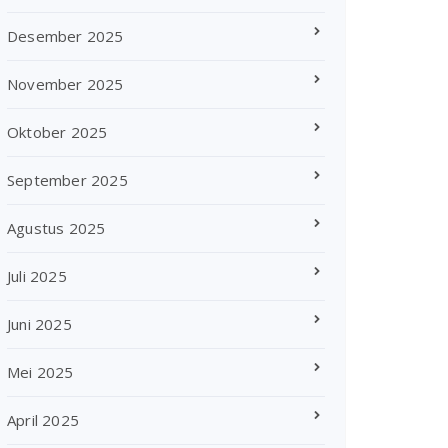
Desember 2025
November 2025
Oktober 2025
September 2025
Agustus 2025
Juli 2025
Juni 2025
Mei 2025
April 2025