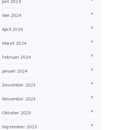
Juni 2024
Mei 2024
April 2024
Maret 2024
Februari 2024
Januari 2024
Desember 2023
November 2023
Oktober 2023
September 2023