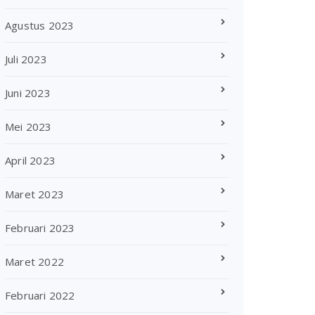
Agustus 2023
Juli 2023
Juni 2023
Mei 2023
April 2023
Maret 2023
Februari 2023
Maret 2022
Februari 2022