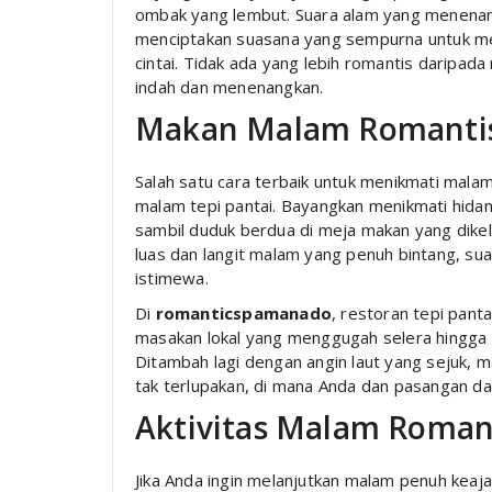
ombak yang lembut. Suara alam yang menena
menciptakan suasana yang sempurna untuk m
cintai. Tidak ada yang lebih romantis daripa
indah dan menenangkan.
Makan Malam Romantis 
Salah satu cara terbaik untuk menikmati mala
malam tepi pantai. Bayangkan menikmati hidan
sambil duduk berdua di meja makan yang dikeli
luas dan langit malam yang penuh bintang, s
istimewa.
Di
romanticspamanado
, restoran tepi panta
masakan lokal yang menggugah selera hingga s
Ditambah lagi dengan angin laut yang sejuk, 
tak terlupakan, di mana Anda dan pasangan dapa
Aktivitas Malam Roman
Jika Anda ingin melanjutkan malam penuh keaja