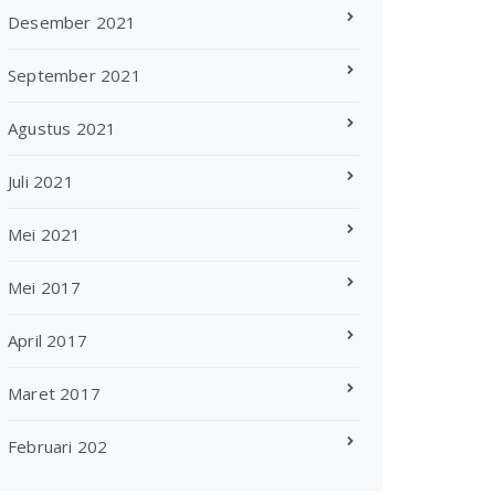
Desember 2021
September 2021
Agustus 2021
Juli 2021
Mei 2021
Mei 2017
April 2017
Maret 2017
Februari 202