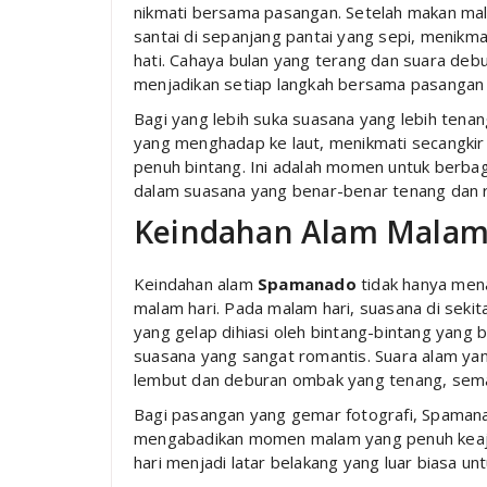
nikmati bersama pasangan. Setelah makan mala
santai di sepanjang pantai yang sepi, menikma
hati. Cahaya bulan yang terang dan suara de
menjadikan setiap langkah bersama pasangan t
Bagi yang lebih suka suasana yang lebih tena
yang menghadap ke laut, menikmati secangkir 
penuh bintang. Ini adalah momen untuk berbag
dalam suasana yang benar-benar tenang dan 
Keindahan Alam Malam
Keindahan alam
Spamanado
tidak hanya mena
malam hari. Pada malam hari, suasana di sekit
yang gelap dihiasi oleh bintang-bintang yang 
suasana yang sangat romantis. Suara alam ya
lembut dan deburan ombak yang tenang, sema
Bagi pasangan yang gemar fotografi, Spaman
mengabadikan momen malam yang penuh keaja
hari menjadi latar belakang yang luar biasa u