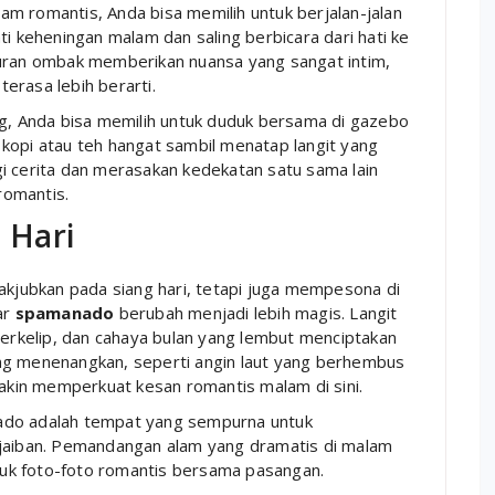
m romantis, Anda bisa memilih untuk berjalan-jalan
ti keheningan malam dan saling berbicara dari hati ke
buran ombak memberikan nuansa yang sangat intim,
erasa lebih berarti.
ng, Anda bisa memilih untuk duduk bersama di gazebo
kopi atau teh hangat sambil menatap langit yang
i cerita dan merasakan kedekatan satu sama lain
romantis.
 Hari
kjubkan pada siang hari, tetapi juga mempesona di
ar
spamanado
berubah menjadi lebih magis. Langit
berkelip, dan cahaya bulan yang lembut menciptakan
ng menenangkan, seperti angin laut yang berhembus
kin memperkuat kesan romantis malam di sini.
ado adalah tempat yang sempurna untuk
iban. Pemandangan alam yang dramatis di malam
ntuk foto-foto romantis bersama pasangan.