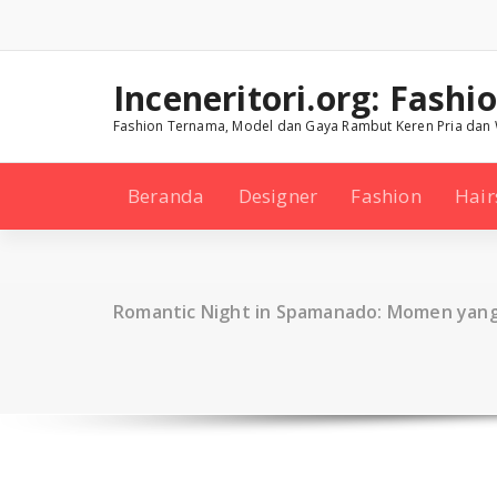
Skip
to
content
Inceneritori.org: Fashi
Fashion Ternama, Model dan Gaya Rambut Keren Pria dan 
Beranda
Designer
Fashion
Hair
Romantic Night in Spamanado: Momen yang