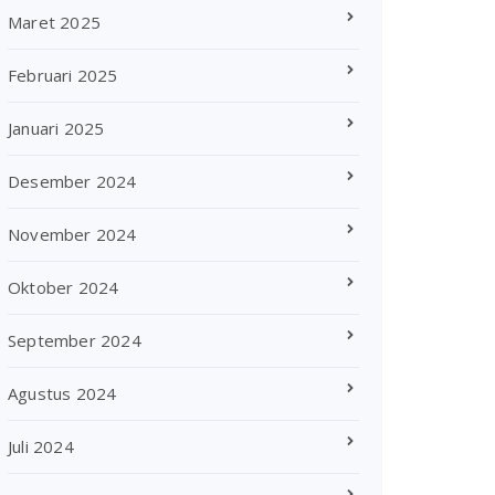
Maret 2025
Februari 2025
Januari 2025
Desember 2024
November 2024
Oktober 2024
September 2024
Agustus 2024
Juli 2024