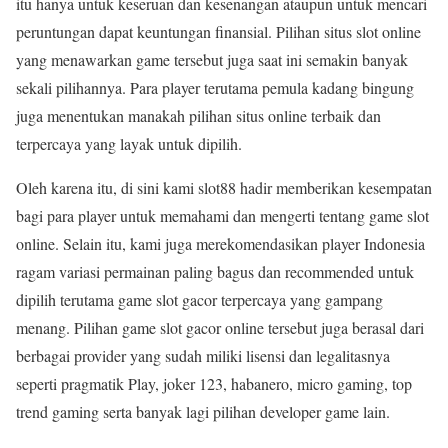
itu hanya untuk keseruan dan kesenangan ataupun untuk mencari
peruntungan dapat keuntungan finansial. Pilihan situs slot online
yang menawarkan game tersebut juga saat ini semakin banyak
sekali pilihannya. Para player terutama pemula kadang bingung
juga menentukan manakah pilihan situs online terbaik dan
terpercaya yang layak untuk dipilih.
Oleh karena itu, di sini kami slot88 hadir memberikan kesempatan
bagi para player untuk memahami dan mengerti tentang game slot
online. Selain itu, kami juga merekomendasikan player Indonesia
ragam variasi permainan paling bagus dan recommended untuk
dipilih terutama game slot gacor terpercaya yang gampang
menang. Pilihan game slot gacor online tersebut juga berasal dari
berbagai provider yang sudah miliki lisensi dan legalitasnya
seperti pragmatik Play, joker 123, habanero, micro gaming, top
trend gaming serta banyak lagi pilihan developer game lain.