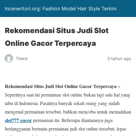
Inceneritori.org: Fashion Model Hair Style Terkini
Rekomendasi Situs Judi Slot
Online Gacor Terpercaya
Therd
3 tahun ago
Rekomendasi Situs Judi Slot Online Gacor Terpercaya –
Sepertinya saat ini permainan slot online bukan lagi satu hal yang
tabu di Indonesia. Pasalnya banyak sekali orang yang sudah
mengenal permainan tersebut, bahkan mencoba untuk memainkan
slot777 gacor
permainan itu. Beberapa diantaranya juga
berlangganan bermain permainan judi slot online tersebut, lepas