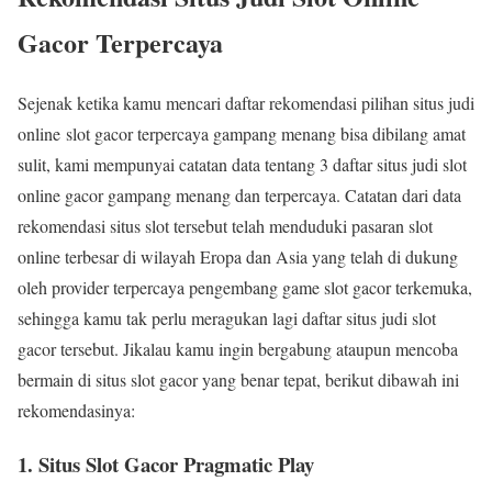
Gacor Terpercaya
Sejenak ketika kamu mencari daftar rekomendasi pilihan situs judi
online slot gacor terpercaya gampang menang bisa dibilang amat
sulit, kami mempunyai catatan data tentang 3 daftar situs judi slot
online gacor gampang menang dan terpercaya. Catatan dari data
rekomendasi situs slot tersebut telah menduduki pasaran slot
online terbesar di wilayah Eropa dan Asia yang telah di dukung
oleh provider terpercaya pengembang game slot gacor terkemuka,
sehingga kamu tak perlu meragukan lagi daftar situs judi slot
gacor tersebut. Jikalau kamu ingin bergabung ataupun mencoba
bermain di situs slot gacor yang benar tepat, berikut dibawah ini
rekomendasinya:
1. Situs Slot Gacor Pragmatic Play