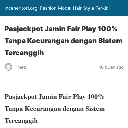
Inceneritori.org: Fashion Model Hair Style Terkini
Pasjackpot Jamin Fair Play 100%
Tanpa Kecurangan dengan Sistem
Tercanggih
Therd
10 bulan ago
Pasjackpot Jamin Fair Play 100%
Tanpa Kecurangan dengan Sistem
Tercanggih