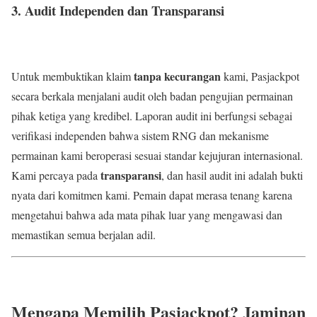
3. Audit Independen dan Transparansi
tanpa kecurangan
Untuk membuktikan klaim
kami, Pasjackpot
secara berkala menjalani audit oleh badan pengujian permainan
pihak ketiga yang kredibel. Laporan audit ini berfungsi sebagai
verifikasi independen bahwa sistem RNG dan mekanisme
permainan kami beroperasi sesuai standar kejujuran internasional.
transparansi
Kami percaya pada
, dan hasil audit ini adalah bukti
nyata dari komitmen kami. Pemain dapat merasa tenang karena
mengetahui bahwa ada mata pihak luar yang mengawasi dan
memastikan semua berjalan adil.
Mengapa Memilih Pasjackpot? Jaminan