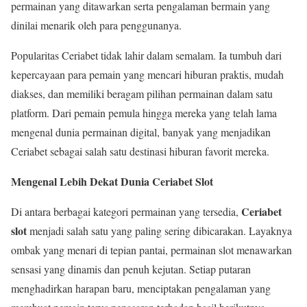
permainan yang ditawarkan serta pengalaman bermain yang
dinilai menarik oleh para penggunanya.
Popularitas Ceriabet tidak lahir dalam semalam. Ia tumbuh dari
kepercayaan para pemain yang mencari hiburan praktis, mudah
diakses, dan memiliki beragam pilihan permainan dalam satu
platform. Dari pemain pemula hingga mereka yang telah lama
mengenal dunia permainan digital, banyak yang menjadikan
Ceriabet sebagai salah satu destinasi hiburan favorit mereka.
Mengenal Lebih Dekat Dunia Ceriabet Slot
Ceriabet
Di antara berbagai kategori permainan yang tersedia,
slot
menjadi salah satu yang paling sering dibicarakan. Layaknya
ombak yang menari di tepian pantai, permainan slot menawarkan
sensasi yang dinamis dan penuh kejutan. Setiap putaran
menghadirkan harapan baru, menciptakan pengalaman yang