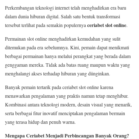
Perkembangan teknologi internet telah menghadirkan era baru
dalam dunia hiburan digital. Salah satu bentuk transformasi
ceriabet slot online
tersebut terlihat pada semakin populernya
.
Permainan slot online menghadirkan kemudahan yang sulit
ditemukan pada era sebelumnya. Kini, pemain dapat menikmati
berbagai permainan hanya melalui perangkat yang berada dalam
genggaman mereka. Tidak ada batas ruang maupun waktu yang
menghalangi akses terhadap hiburan yang diinginkan.
Banyak pemain tertarik pada ceriabet slot online karena
menawarkan pengalaman yang praktis namun tetap menghibur.
Kombinasi antara teknologi modern, desain visual yang menarik,
serta berbagai fitur inovatif menciptakan pengalaman bermain
yang terasa hidup dan penuh warna.
Mengapa Ceriabet Menjadi Perbincangan Banyak Orang?