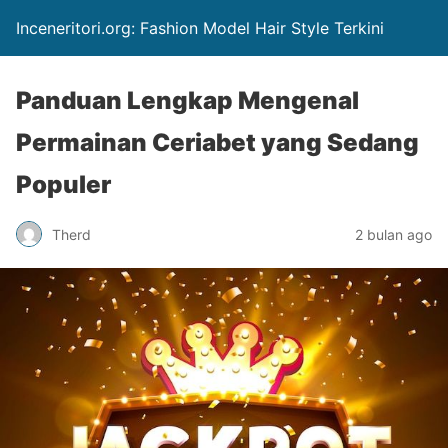
Inceneritori.org: Fashion Model Hair Style Terkini
Panduan Lengkap Mengenal
Permainan Ceriabet yang Sedang
Populer
Therd
2 bulan ago