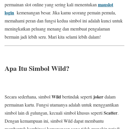
mauslot
permainan slot online yang sering kali menentukan
login
kemenangan besar. Jika kamu seorang pemain pemula,
memahami peran dan fungsi kedua simbol ini adalah kunci untuk
meningkatkan peluang menang dan membuat pengalaman
bermain jadi lebih seru. Mari kita selami lebih dalam!
Apa Itu Simbol Wild?
Wild
joker
Secara sederhana, simbol
bertindak seperti
dalam
permainan kartu. Fungsi utamanya adalah untuk menggantikan
Scatter
simbol lain di gulungan, kecuali simbol khusus seperti
.
Dengan kemampuan ini, simbol Wild dapat membantu
membentuk kombinasi kemenangan yang tidak mungkin terjadi