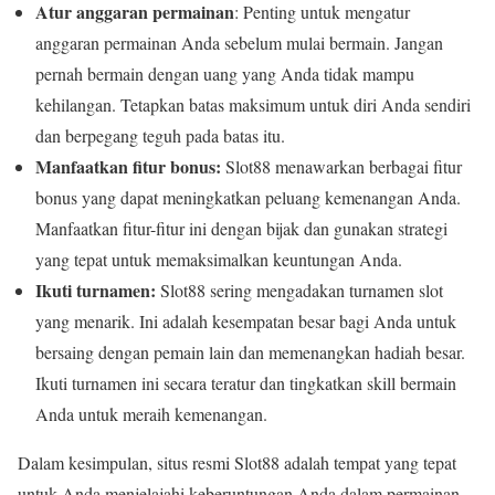
Atur anggaran permainan
: Penting untuk mengatur
anggaran permainan Anda sebelum mulai bermain. Jangan
pernah bermain dengan uang yang Anda tidak mampu
kehilangan. Tetapkan batas maksimum untuk diri Anda sendiri
dan berpegang teguh pada batas itu.
Manfaatkan fitur bonus:
Slot88 menawarkan berbagai fitur
bonus yang dapat meningkatkan peluang kemenangan Anda.
Manfaatkan fitur-fitur ini dengan bijak dan gunakan strategi
yang tepat untuk memaksimalkan keuntungan Anda.
Ikuti turnamen:
Slot88 sering mengadakan turnamen slot
yang menarik. Ini adalah kesempatan besar bagi Anda untuk
bersaing dengan pemain lain dan memenangkan hadiah besar.
Ikuti turnamen ini secara teratur dan tingkatkan skill bermain
Anda untuk meraih kemenangan.
Dalam kesimpulan, situs resmi Slot88 adalah tempat yang tepat
untuk Anda menjelajahi keberuntungan Anda dalam permainan