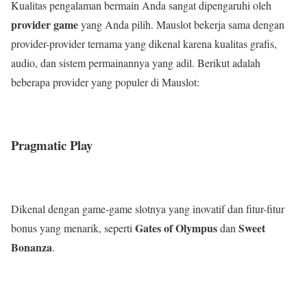
Kualitas pengalaman bermain Anda sangat dipengaruhi oleh
provider game
yang Anda pilih. Mauslot bekerja sama dengan
provider-provider ternama yang dikenal karena kualitas grafis,
audio, dan sistem permainannya yang adil. Berikut adalah
beberapa provider yang populer di Mauslot:
Pragmatic Play
Dikenal dengan game-game slotnya yang inovatif dan fitur-fitur
Gates of Olympus
Sweet
bonus yang menarik, seperti
dan
Bonanza
.