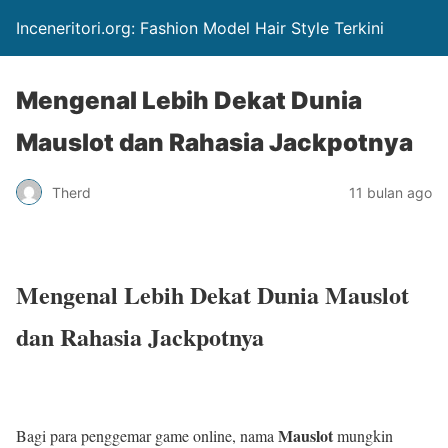
Inceneritori.org: Fashion Model Hair Style Terkini
Mengenal Lebih Dekat Dunia
Mauslot dan Rahasia Jackpotnya
Therd
11 bulan ago
Mengenal Lebih Dekat Dunia Mauslot
dan Rahasia Jackpotnya
Mauslot
Bagi para penggemar game online, nama
mungkin