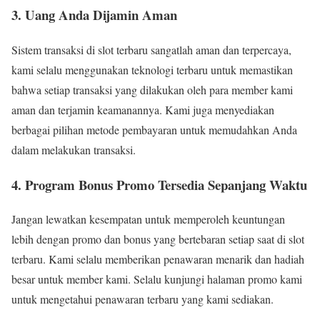
3. Uang Anda Dijamin Aman
Sistem transaksi di slot terbaru sangatlah aman dan terpercaya,
kami selalu menggunakan teknologi terbaru untuk memastikan
bahwa setiap transaksi yang dilakukan oleh para member kami
aman dan terjamin keamanannya. Kami juga menyediakan
berbagai pilihan metode pembayaran untuk memudahkan Anda
dalam melakukan transaksi.
4. Program Bonus Promo Tersedia Sepanjang Waktu
Jangan lewatkan kesempatan untuk memperoleh keuntungan
lebih dengan promo dan bonus yang bertebaran setiap saat di slot
terbaru. Kami selalu memberikan penawaran menarik dan hadiah
besar untuk member kami. Selalu kunjungi halaman promo kami
untuk mengetahui penawaran terbaru yang kami sediakan.