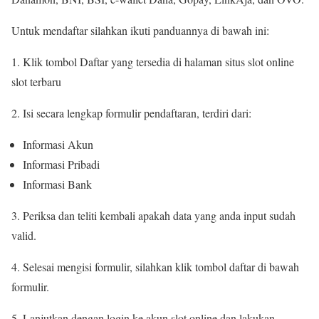
Untuk mendaftar silahkan ikuti panduannya di bawah ini:
1. Klik tombol Daftar yang tersedia di halaman situs slot online
slot terbaru
2. Isi secara lengkap formulir pendaftaran, terdiri dari:
Informasi Akun
Informasi Pribadi
Informasi Bank
3. Periksa dan teliti kembali apakah data yang anda input sudah
valid.
4. Selesai mengisi formulir, silahkan klik tombol daftar di bawah
formulir.
5. Lanjutkan dengan login ke akun slot online dan lakukan