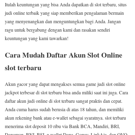
Itulah keuntungan yang bisa Anda dapatkan di slot terbaru, situs
judi online terbaik yang siap memberikan pengalaman bermain
yang menyenangkan dan menguntungkan bagi Anda. Jangan
ragu untuk bergabung dengan kami dan rasakan sendiri
keuntungan yang kami tawarkan!
Cara Mudah Daftar Akun Slot Online
slot terbaru
Akun gacor yang dapat mengakses semua game judi slot online
jackpot terbesar di slot terbaru bisa anda miliki saat ini juga. Cara
daftar akun judi online di slot terbaru sangat praktis dan cepat.
Anda cuma harus sudah berusia di atas 18 tahun, dan memiliki
akun rekening bank atau e-wallet sebagai syaratnya. slot terbaru
menerima slot deposit 10 ribu via Bank BCA, Mandiri, BRI,
Danamon, BNI, BSI, e-wallet Dana, Gopay, LinkAja, dan OVO.