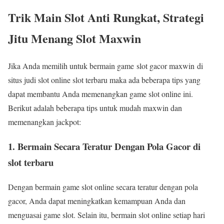
Trik Main Slot Anti Rungkat, Strategi
Jitu Menang Slot Maxwin
Jika Anda memilih untuk bermain game slot gacor maxwin di
situs judi slot online slot terbaru maka ada beberapa tips yang
dapat membantu Anda memenangkan game slot online ini.
Berikut adalah beberapa tips untuk mudah maxwin dan
memenangkan jackpot:
1. Bermain Secara Teratur Dengan Pola Gacor di
slot terbaru
Dengan bermain game slot online secara teratur dengan pola
gacor, Anda dapat meningkatkan kemampuan Anda dan
menguasai game slot. Selain itu, bermain slot online setiap hari