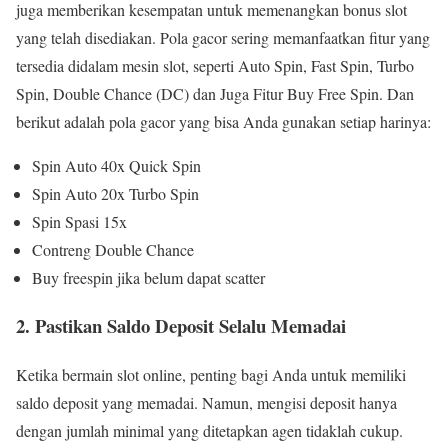
juga memberikan kesempatan untuk memenangkan bonus slot
yang telah disediakan. Pola gacor sering memanfaatkan fitur yang
tersedia didalam mesin slot, seperti Auto Spin, Fast Spin, Turbo
Spin, Double Chance (DC) dan Juga Fitur Buy Free Spin. Dan
berikut adalah pola gacor yang bisa Anda gunakan setiap harinya:
Spin Auto 40x Quick Spin
Spin Auto 20x Turbo Spin
Spin Spasi 15x
Contreng Double Chance
Buy freespin jika belum dapat scatter
2. Pastikan Saldo Deposit Selalu Memadai
Ketika bermain slot online, penting bagi Anda untuk memiliki
saldo deposit yang memadai. Namun, mengisi deposit hanya
dengan jumlah minimal yang ditetapkan agen tidaklah cukup.