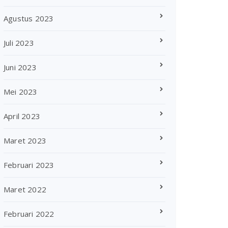
Agustus 2023
Juli 2023
Juni 2023
Mei 2023
April 2023
Maret 2023
Februari 2023
Maret 2022
Februari 2022