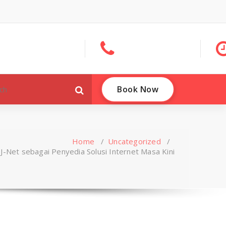
Book Now
Home
/
Uncategorized
/
J-Net sebagai Penyedia Solusi Internet Masa Kini