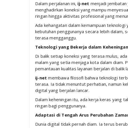
Dalam perjalanan ini,
ij-net
menjadi jembatan 
menghadirkan koneksi yang mampu menyesuaik
ringan hingga aktivitas profesional yang menunt
Ada kehangatan dalam kemampuan teknologi y
kebutuhan penggunanya secara lebih dalam, seo
terasa mengganggu.
Teknologi yang Bekerja dalam Keheninga
Di balik setiap koneksi yang terasa mulus, ad
malam yang setia menjaga kota dalam diam. Pr
pemantauan kualitas layanan berjalan di balik l
ij-net
membawa filosofi bahwa teknologi terbaik
terasa. Ia tidak menuntut perhatian, namun ke
digital yang berjalan lancar.
Dalam keheningan itu, ada kerja keras yang 
ringan bagi penggunanya.
Adaptasi di Tengah Arus Perubahan Zama
Dunia digital tidak pernah diam. Ia terus b