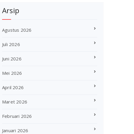
Arsip
Agustus 2026
Juli 2026
Juni 2026
Mei 2026
April 2026
Maret 2026
Februari 2026
Januari 2026