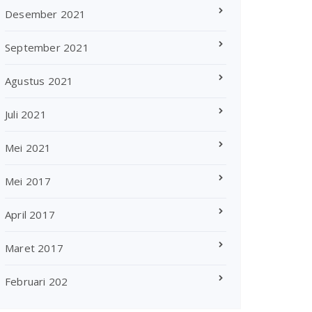
Desember 2021
September 2021
Agustus 2021
Juli 2021
Mei 2021
Mei 2017
April 2017
Maret 2017
Februari 202