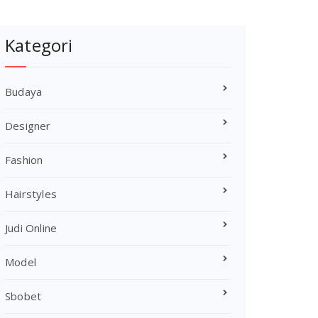
Kategori
Budaya
Designer
Fashion
Hairstyles
Judi Online
Model
Sbobet