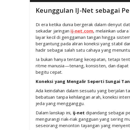
Keunggulan IJ-Net sebagai Pe
Di era ketika dunia bergerak dalam denyut dat
sekadar jaringan
ij-net.com
, melainkan udara
layar kecil di genggaman tangan hingga sis
bergantung pada aliran koneksi yang stabil dan
hadir sebagai salah satu cahaya yang menuntun
Ia bukan hanya tentang kecepatan, tetapi t
ritme manusia—tenang, konsisten, dan dapat d
begitu cepat.
Koneksi yang Mengalir Seperti Sungai T
Ada keindahan dalam sesuatu yang berjalan t
bebatuan tanpa kehilangan arah, koneksi inte
jeda yang mengganggu.
Dalam lanskap ini,
ij-net
dipandang sebagai pen
mengurangi riak-riak gangguan yang sering muncu
seseorang menonton tayangan yang menyentuh