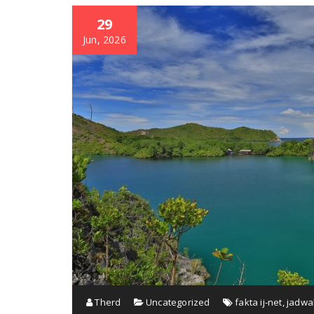
29
Jun, 2026
Therd
Uncategorized
fakta ij-net
,
jadwal