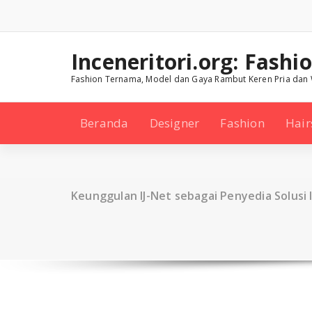
Skip
to
content
Inceneritori.org: Fashi
Fashion Ternama, Model dan Gaya Rambut Keren Pria dan 
Beranda
Designer
Fashion
Hair
Keunggulan IJ-Net sebagai Penyedia Solusi 