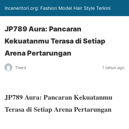
Inceneritori.org: Fashion Model Hair Style Terkini
JP789 Aura: Pancaran
Kekuatanmu Terasa di Setiap
Arena Pertarungan
Therd
1 tahun ago
JP789 Aura: Pancaran Kekuatanmu
Terasa di Setiap Arena Pertarungan