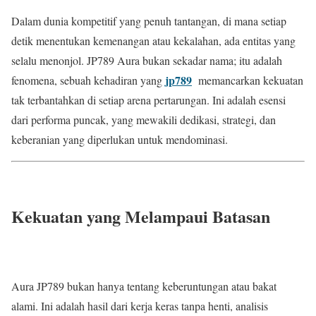
Dalam dunia kompetitif yang penuh tantangan, di mana setiap
detik menentukan kemenangan atau kekalahan, ada entitas yang
selalu menonjol. JP789 Aura bukan sekadar nama; itu adalah
jp789
fenomena, sebuah kehadiran yang
memancarkan kekuatan
tak terbantahkan di setiap arena pertarungan. Ini adalah esensi
dari performa puncak, yang mewakili dedikasi, strategi, dan
keberanian yang diperlukan untuk mendominasi.
Kekuatan yang Melampaui Batasan
Aura JP789 bukan hanya tentang keberuntungan atau bakat
alami. Ini adalah hasil dari kerja keras tanpa henti, analisis