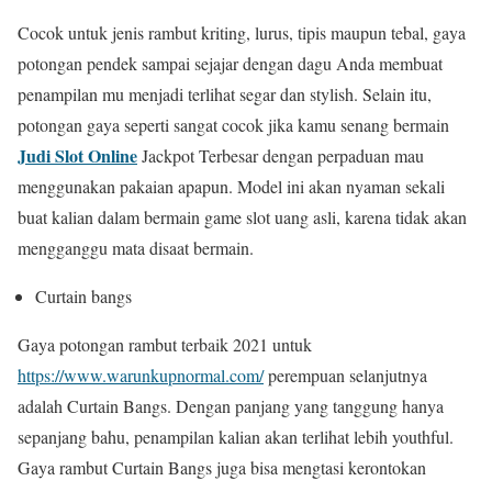
Cocok untuk jenis rambut kriting, lurus, tipis maupun tebal, gaya
potongan pendek sampai sejajar dengan dagu Anda membuat
penampilan mu menjadi terlihat segar dan stylish. Selain itu,
potongan gaya seperti sangat cocok jika kamu senang bermain
Judi Slot Online
Jackpot Terbesar dengan perpaduan mau
menggunakan pakaian apapun. Model ini akan nyaman sekali
buat kalian dalam bermain game slot uang asli, karena tidak akan
mengganggu mata disaat bermain.
Curtain bangs
Gaya potongan rambut terbaik 2021 untuk
https://www.warunkupnormal.com/
perempuan selanjutnya
adalah Curtain Bangs. Dengan panjang yang tanggung hanya
sepanjang bahu, penampilan kalian akan terlihat lebih youthful.
Gaya rambut Curtain Bangs juga bisa mengtasi kerontokan