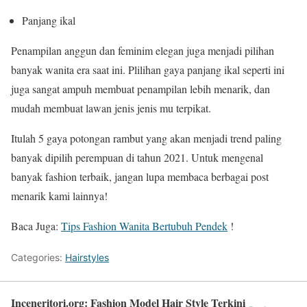
Panjang ikal
Penampilan anggun dan feminim elegan juga menjadi pilihan
banyak wanita era saat ini. Plilihan gaya panjang ikal seperti ini
juga sangat ampuh membuat penampilan lebih menarik, dan
mudah membuat lawan jenis jenis mu terpikat.
Itulah 5 gaya potongan rambut yang akan menjadi trend paling
banyak dipilih perempuan di tahun 2021. Untuk mengenal
banyak fashion terbaik, jangan lupa membaca berbagai post
menarik kami lainnya!
Baca Juga:
Tips Fashion Wanita Bertubuh Pendek
!
Categories:
Hairstyles
Inceneritori.org: Fashion Model Hair Style Terkini