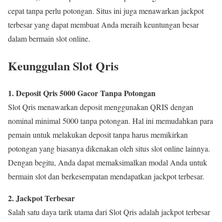
cepat tanpa perlu potongan. Situs ini juga menawarkan jackpot
terbesar yang dapat membuat Anda meraih keuntungan besar
dalam bermain slot online.
Keunggulan Slot Qris
1. Deposit Qris 5000 Gacor Tanpa Potongan
Slot Qris menawarkan deposit menggunakan QRIS dengan
nominal minimal 5000 tanpa potongan. Hal ini memudahkan para
pemain untuk melakukan deposit tanpa harus memikirkan
potongan yang biasanya dikenakan oleh situs slot online lainnya.
Dengan begitu, Anda dapat memaksimalkan modal Anda untuk
bermain slot dan berkesempatan mendapatkan jackpot terbesar.
2. Jackpot Terbesar
Salah satu daya tarik utama dari Slot Qris adalah jackpot terbesar