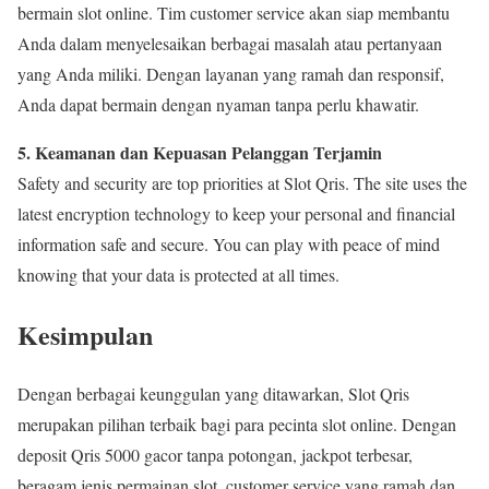
bermain slot online. Tim customer service akan siap membantu
Anda dalam menyelesaikan berbagai masalah atau pertanyaan
yang Anda miliki. Dengan layanan yang ramah dan responsif,
Anda dapat bermain dengan nyaman tanpa perlu khawatir.
5. Keamanan dan Kepuasan Pelanggan Terjamin
Safety and security are top priorities at Slot Qris. The site uses the
latest encryption technology to keep your personal and financial
information safe and secure. You can play with peace of mind
knowing that your data is protected at all times.
Kesimpulan
Dengan berbagai keunggulan yang ditawarkan, Slot Qris
merupakan pilihan terbaik bagi para pecinta slot online. Dengan
deposit Qris 5000 gacor tanpa potongan, jackpot terbesar,
beragam jenis permainan slot, customer service yang ramah dan