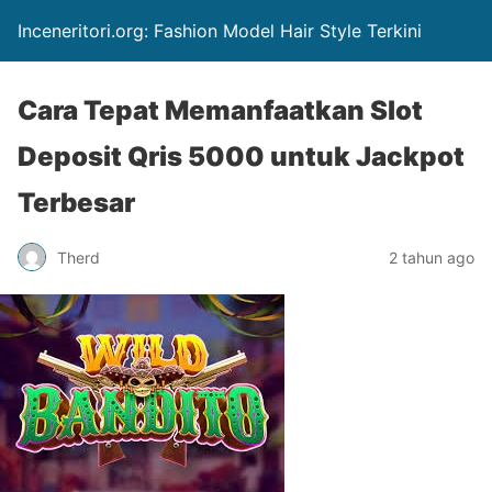
Inceneritori.org: Fashion Model Hair Style Terkini
Cara Tepat Memanfaatkan Slot
Deposit Qris 5000 untuk Jackpot
Terbesar
Therd
2 tahun ago