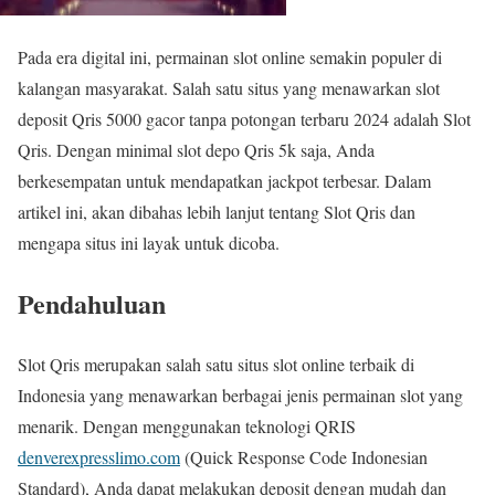
Pada era digital ini, permainan slot online semakin populer di
kalangan masyarakat. Salah satu situs yang menawarkan slot
deposit Qris 5000 gacor tanpa potongan terbaru 2024 adalah Slot
Qris. Dengan minimal slot depo Qris 5k saja, Anda
berkesempatan untuk mendapatkan jackpot terbesar. Dalam
artikel ini, akan dibahas lebih lanjut tentang Slot Qris dan
mengapa situs ini layak untuk dicoba.
Pendahuluan
Slot Qris merupakan salah satu situs slot online terbaik di
Indonesia yang menawarkan berbagai jenis permainan slot yang
menarik. Dengan menggunakan teknologi QRIS
denverexpresslimo.com
(Quick Response Code Indonesian
Standard), Anda dapat melakukan deposit dengan mudah dan