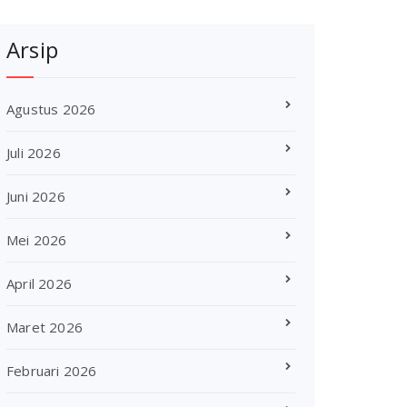
Arsip
Agustus 2026
Juli 2026
Juni 2026
Mei 2026
April 2026
Maret 2026
Februari 2026