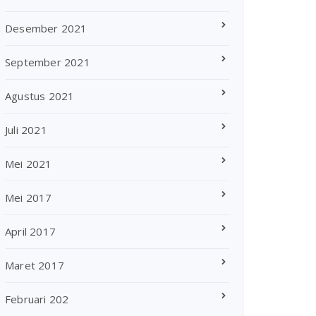
Desember 2021
September 2021
Agustus 2021
Juli 2021
Mei 2021
Mei 2017
April 2017
Maret 2017
Februari 202