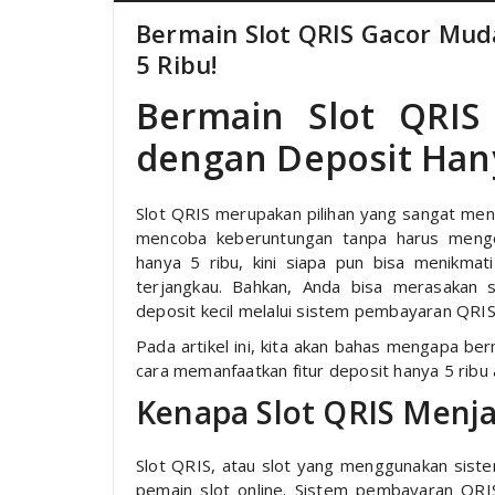
Bermain Slot QRIS Gacor Mu
5 Ribu!
Bermain Slot QRI
dengan Deposit Hany
Slot QRIS merupakan pilihan yang sangat mena
mencoba keberuntungan tanpa harus menge
hanya 5 ribu, kini siapa pun bisa menikma
terjangkau. Bahkan, Anda bisa merasakan
deposit kecil melalui sistem pembayaran QRIS
Pada artikel ini, kita akan bahas mengapa b
cara memanfaatkan fitur deposit hanya 5 ribu
Kenapa Slot QRIS Menja
Slot QRIS, atau slot yang menggunakan siste
pemain slot online. Sistem pembayaran QR