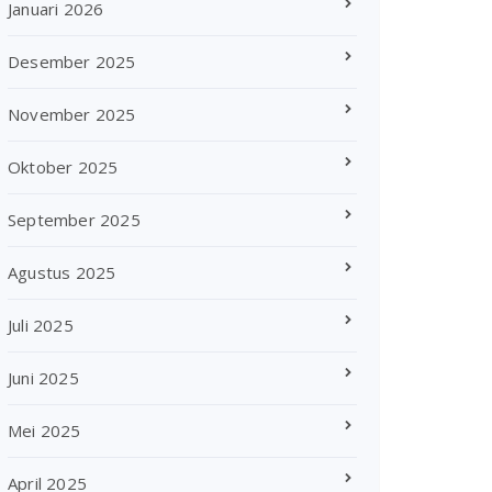
Januari 2026
Desember 2025
November 2025
Oktober 2025
September 2025
Agustus 2025
Juli 2025
Juni 2025
Mei 2025
April 2025