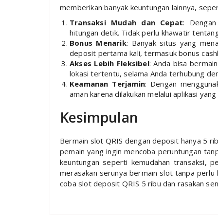
memberikan banyak keuntungan lainnya, seper
Transaksi Mudah dan Cepat
: Dengan
hitungan detik. Tidak perlu khawatir tent
Bonus Menarik
: Banyak situs yang men
deposit pertama kali, termasuk bonus cashb
Akses Lebih Fleksibel
: Anda bisa bermain
lokasi tertentu, selama Anda terhubung den
Keamanan Terjamin
: Dengan menggunak
aman karena dilakukan melalui aplikasi yang 
Kesimpulan
Bermain slot QRIS dengan deposit hanya 5 rib
pemain yang ingin mencoba peruntungan tan
keuntungan seperti kemudahan transaksi, p
merasakan serunya bermain slot tanpa perlu k
coba slot deposit QRIS 5 ribu dan rasakan se