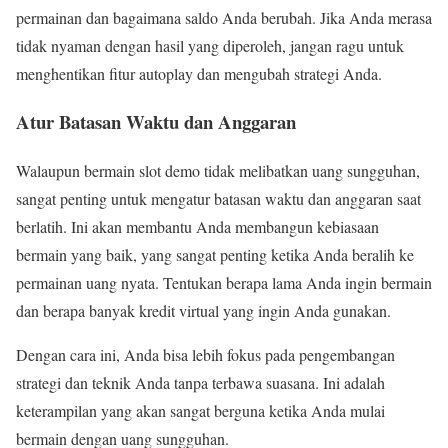
permainan dan bagaimana saldo Anda berubah. Jika Anda merasa
tidak nyaman dengan hasil yang diperoleh, jangan ragu untuk
menghentikan fitur autoplay dan mengubah strategi Anda.
Atur Batasan Waktu dan Anggaran
Walaupun bermain slot demo tidak melibatkan uang sungguhan,
sangat penting untuk mengatur batasan waktu dan anggaran saat
berlatih. Ini akan membantu Anda membangun kebiasaan
bermain yang baik, yang sangat penting ketika Anda beralih ke
permainan uang nyata. Tentukan berapa lama Anda ingin bermain
dan berapa banyak kredit virtual yang ingin Anda gunakan.
Dengan cara ini, Anda bisa lebih fokus pada pengembangan
strategi dan teknik Anda tanpa terbawa suasana. Ini adalah
keterampilan yang akan sangat berguna ketika Anda mulai
bermain dengan uang sungguhan.