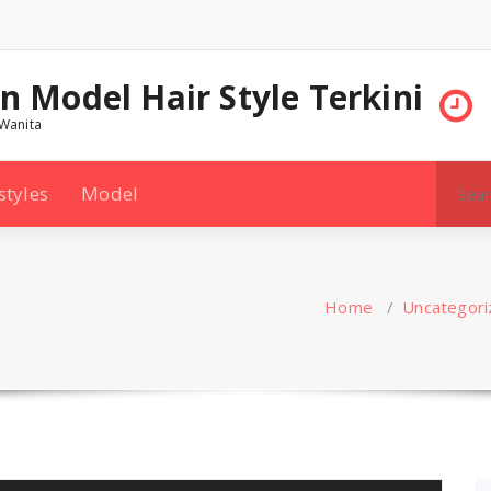
on Model Hair Style Terkini
Wanita
Search
styles
Model
for:
Home
/
Uncategori