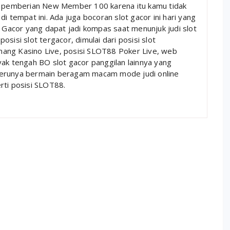
ot pemberian New Member 100 karena itu kamu tidak
i tempat ini. Ada juga bocoran slot gacor ini hari yang
t Gacor yang dapat jadi kompas saat menunjuk judi slot
sisi slot tergacor, dimulai dari posisi slot
ang Kasino Live, posisi SLOT88 Poker Live, web
yak tengah BO slot gacor panggilan lainnya yang
pi serunya bermain beragam macam mode judi online
rti posisi SLOT88.