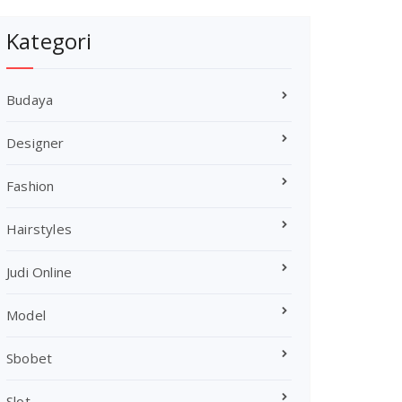
Kategori
Budaya
Designer
Fashion
Hairstyles
Judi Online
Model
Sbobet
Slot