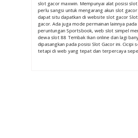
slot gacor maxwin. Mempunyai alat posisi sl
perlu sangsi untuk mengarang akun slot gacor d
dapat situ dapatkan di website slot gacor Slo
gacor. Ada juga mode permainan lainnya pada po
peruntungan Sportsbook, web slot simpel men
dewa slot 88 Tembak Ikan online dan lagi ban
dipasangkan pada posisi Slot Gacor ini. Cici
tetapi di web yang tepat dan terpercaya sepe