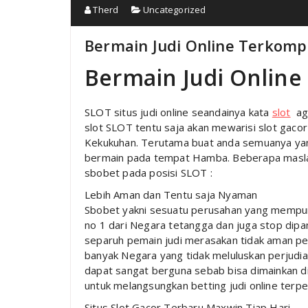
Therd
Uncategorized
Bermain Judi Online Terkompl
Bermain Judi Online
SLOT situs judi online seandainya kata
slot
age
slot SLOT tentu saja akan mewarisi slot gaco
Kekukuhan. Terutama buat anda semuanya yan
bermain pada tempat Hamba. Beberapa maslaha
sbobet pada posisi SLOT :
Lebih Aman dan Tentu saja Nyaman
Sbobet yakni sesuatu perusahan yang mempunya
no 1 dari Negara tetangga dan juga stop dipan
separuh pemain judi merasakan tidak aman pen
banyak Negara yang tidak meluluskan perjudia
dapat sangat berguna sebab bisa dimainkan 
untuk melangsungkan betting judi online terpe
Situs Slot Gacor Terbaru Maxwin Tiap Hari