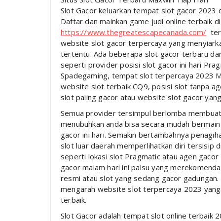
Slot Gacor keluarkan tempat slot gacor 2023 d
Daftar dan mainkan game judi online terbaik di
https://www.thegreatescapecanada.com/
terg
website slot gacor terpercaya yang menyiark
tertentu. Ada beberapa slot gacor terbaru da
seperti provider posisi slot gacor ini hari Pra
Spadegaming, tempat slot terpercaya 2023 M
website slot terbaik CQ9, posisi slot tanpa a
slot paling gacor atau website slot gacor yan
Semua provider tersimpul berlomba membuat s
menubuhkan anda bisa secara mudah bermain sl
gacor ini hari. Semakin bertambahnya penagiha
slot luar daerah memperlihatkan diri tersisip
seperti lokasi slot Pragmatic atau agen gacor 
gacor malam hari ini palsu yang merekomendas
resmi atau slot yang sedang gacor gadungan. Ha
mengarah website slot terpercaya 2023 yang
terbaik.
Slot Gacor adalah tempat slot online terbaik