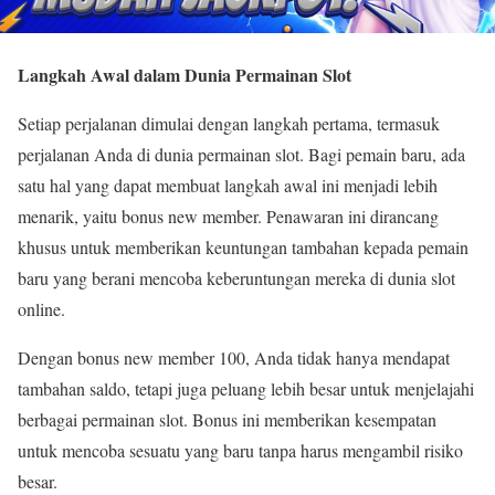
Langkah Awal dalam Dunia Permainan Slot
Setiap perjalanan dimulai dengan langkah pertama, termasuk
perjalanan Anda di dunia permainan slot. Bagi pemain baru, ada
satu hal yang dapat membuat langkah awal ini menjadi lebih
menarik, yaitu bonus new member. Penawaran ini dirancang
khusus untuk memberikan keuntungan tambahan kepada pemain
baru yang berani mencoba keberuntungan mereka di dunia slot
online.
Dengan bonus new member 100, Anda tidak hanya mendapat
tambahan saldo, tetapi juga peluang lebih besar untuk menjelajahi
berbagai permainan slot. Bonus ini memberikan kesempatan
untuk mencoba sesuatu yang baru tanpa harus mengambil risiko
besar.