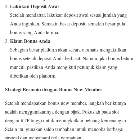
Lakukan Deposit Awal
Setelah mendaftar, lakukan deposit awal sesuai jumlah yang
Anda inginkan. Semakin besar deposit, semakin besar pula
bonus yang Anda terima.
Klaim Bonus Anda
Sebagian besar platform akan secara otomatis mengaktifkan
bonus setelah deposit Anda berhasil. Namun, jika bonus belum
muncul, pastikan Anda mengikuti petunjuk klaim yang
diberikan oleh platform.
Strategi Bermain dengan Bonus New Member
Setelah mendapatkan bonus new member, langkah berikutnya
adalah menggunakannya dengan bijak. Fokuslah pada slot
dengan RTP tinggi untuk meningkatkan peluang kemenangan.
Selain itu, gunakan saldo tambahan untuk mencoba berbagai
strategi dan memahami pola permainan.