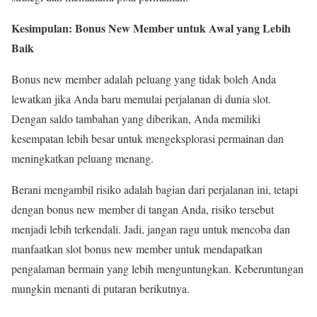
Kesimpulan: Bonus New Member untuk Awal yang Lebih
Baik
Bonus new member adalah peluang yang tidak boleh Anda
lewatkan jika Anda baru memulai perjalanan di dunia slot.
Dengan saldo tambahan yang diberikan, Anda memiliki
kesempatan lebih besar untuk mengeksplorasi permainan dan
meningkatkan peluang menang.
Berani mengambil risiko adalah bagian dari perjalanan ini, tetapi
dengan bonus new member di tangan Anda, risiko tersebut
menjadi lebih terkendali. Jadi, jangan ragu untuk mencoba dan
manfaatkan slot bonus new member untuk mendapatkan
pengalaman bermain yang lebih menguntungkan. Keberuntungan
mungkin menanti di putaran berikutnya.