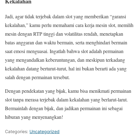
Kekalahan
Jadi, agar tidak terjebak dalam slot yang memberikan “garansi
kekalahan,” kamu perlu memahami cara kerja mesin slot, memilih
mesin dengan RTP tinggi dan volatilitas rendah, menetapkan
batas anggaran dan waktu bermain, serta menghindari bermain
saat emosi menguasai. Ingatlah bahwa slot adalah permainan
yang mengandalkan keberuntungan, dan meskipun terkadang
kekalahan datang berturut-turut, hal ini bukan berarti ada yang
salah dengan permainan tersebut.
Dengan pendekatan yang bijak, kamu bisa menikmati permainan
slot tanpa merasa terjebak dalam kekalahan yang berlarut-larut.
Bermainlah dengan bijak, dan jadikan permainan ini sebagai
hiburan yang menyenangkan!
Categories:
Uncategorized