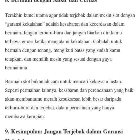
Terakhir, kunci utama agar tidak terjebak dalam mesin slot dengan
“garansi kekalahan” adalah kesabaran dan kecerdasan dalam
bermain. Jangan terburu-buru dan jangan biarkan diri kamu
terbawa emosi ketika mengalami kekalahan. Cobalah untuk
bermain dengan tenang, mengikuti batas yang sudah kamu
tetapkan, dan memilih mesin yang sesuai dengan gaya
bermainmu.
Bermain slot bukanlah cara untuk mencari kekayaan instan.
Seperti permainan lainnya, kesabaran dan perencanaan yang baik
akan membantumu meraih kesuksesan lebih besar daripada
terburu-buru dan terjebak dalam permainan yang hanya
membawa kerugian.
9.
Kesimpulan: Jangan Terjebak dalam Garansi