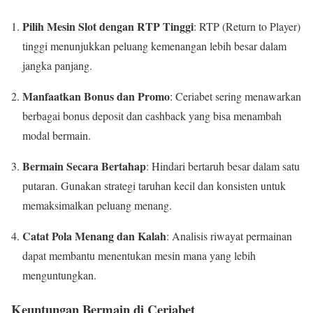
Pilih Mesin Slot dengan RTP Tinggi
: RTP (Return to Player)
tinggi menunjukkan peluang kemenangan lebih besar dalam
jangka panjang.
Manfaatkan Bonus dan Promo
: Ceriabet sering menawarkan
berbagai bonus deposit dan cashback yang bisa menambah
modal bermain.
Bermain Secara Bertahap
: Hindari bertaruh besar dalam satu
putaran. Gunakan strategi taruhan kecil dan konsisten untuk
memaksimalkan peluang menang.
Catat Pola Menang dan Kalah
: Analisis riwayat permainan
dapat membantu menentukan mesin mana yang lebih
menguntungkan.
Keuntungan Bermain di Ceriabet