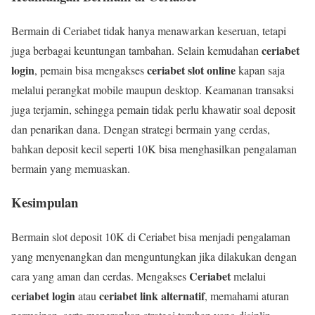
Bermain di Ceriabet tidak hanya menawarkan keseruan, tetapi
ceriabet
juga berbagai keuntungan tambahan. Selain kemudahan
login
ceriabet slot online
, pemain bisa mengakses
kapan saja
melalui perangkat mobile maupun desktop. Keamanan transaksi
juga terjamin, sehingga pemain tidak perlu khawatir soal deposit
dan penarikan dana. Dengan strategi bermain yang cerdas,
bahkan deposit kecil seperti 10K bisa menghasilkan pengalaman
bermain yang memuaskan.
Kesimpulan
Bermain slot deposit 10K di Ceriabet bisa menjadi pengalaman
yang menyenangkan dan menguntungkan jika dilakukan dengan
Ceriabet
cara yang aman dan cerdas. Mengakses
melalui
ceriabet login
ceriabet link alternatif
atau
, memahami aturan