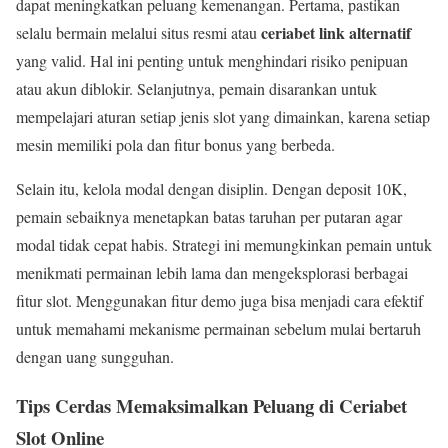
dapat meningkatkan peluang kemenangan. Pertama, pastikan
ceriabet link alternatif
selalu bermain melalui situs resmi atau
yang valid. Hal ini penting untuk menghindari risiko penipuan
atau akun diblokir. Selanjutnya, pemain disarankan untuk
mempelajari aturan setiap jenis slot yang dimainkan, karena setiap
mesin memiliki pola dan fitur bonus yang berbeda.
Selain itu, kelola modal dengan disiplin. Dengan deposit 10K,
pemain sebaiknya menetapkan batas taruhan per putaran agar
modal tidak cepat habis. Strategi ini memungkinkan pemain untuk
menikmati permainan lebih lama dan mengeksplorasi berbagai
fitur slot. Menggunakan fitur demo juga bisa menjadi cara efektif
untuk memahami mekanisme permainan sebelum mulai bertaruh
dengan uang sungguhan.
Tips Cerdas Memaksimalkan Peluang di Ceriabet
Slot Online